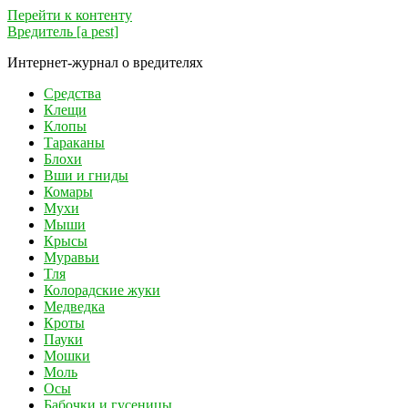
Перейти к контенту
Вредитель [a pest]
Интернет-журнал о вредителях
Средства
Клещи
Клопы
Тараканы
Блохи
Вши и гниды
Комары
Мухи
Мыши
Крысы
Муравьи
Тля
Колорадские жуки
Медведка
Кроты
Пауки
Мошки
Моль
Осы
Бабочки и гусеницы