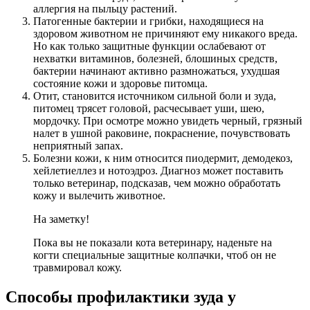
аллергия на пыльцу растений.
Патогенные бактерии и грибки, находящиеся на
здоровом животном не причиняют ему никакого вреда.
Но как только защитные функции ослабевают от
нехватки витаминов, болезней, блошиных средств,
бактерии начинают активно размножаться, ухудшая
состояние кожи и здоровье питомца.
Отит, становится источником сильной боли и зуда,
питомец трясет головой, расчесывает уши, шею,
мордочку. При осмотре можно увидеть черный, грязный
налет в ушной раковине, покраснение, почувствовать
неприятный запах.
Болезни кожи, к ним относится пиодермит, демодекоз,
хейлетиеллез и нотоэдроз. Диагноз может поставить
только ветеринар, подсказав, чем можно обработать
кожу и вылечить животное.
На заметку!
Пока вы не показали кота ветеринару, наденьте на
когти специальные защитные колпачки, чтоб он не
травмировал кожу.
Способы профилактики зуда у