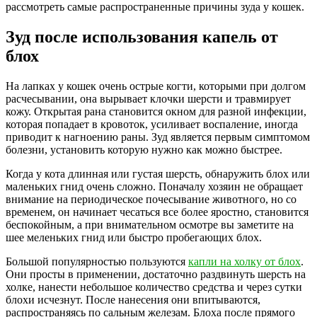
рассмотреть самые распространенные причины зуда у кошек.
Зуд после использования капель от
блох
На лапках у кошек очень острые когти, которыми при долгом
расчесывании, она вырывает клочки шерсти и травмирует
кожу. Открытая рана становится окном для разной инфекции,
которая попадает в кровоток, усиливает воспаление, иногда
приводит к нагноению раны. Зуд является первым симптомом
болезни, установить которую нужно как можно быстрее.
Когда у кота длинная или густая шерсть, обнаружить блох или
маленьких гнид очень сложно. Поначалу хозяин не обращает
внимание на периодическое почесывание животного, но со
временем, он начинает чесаться все более яростно, становится
беспокойным, а при внимательном осмотре вы заметите на
шее меленьких гнид или быстро пробегающих блох.
Большой популярностью пользуются
капли на холку от блох
.
Они просты в применении, достаточно раздвинуть шерсть на
холке, нанести небольшое количество средства и через сутки
блохи исчезнут. После нанесения они впитываются,
распространяясь по сальным железам. Блоха после прямого