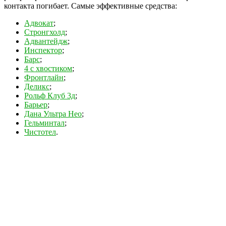
контакта погибает. Самые эффективные средства:
Адвокат
;
Стронгхолд
;
Адвантейдж
;
Инспектор
;
Барс
;
4 с хвостиком
;
Фронтлайн
;
Деликс
;
Рольф Клуб 3д
;
Барьер
;
Дана Ультра Нео
;
Гельминтал
;
Чистотел
.