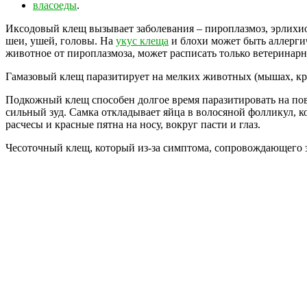
власоеды
.
Иксодовый клещ вызывает заболевания – пироплазмоз, эрлихио
шеи, ушей, головы. На
укус клеща
и блохи может быть аллергич
животное от пироплазмоза, может расписать только ветеринарн
Гамазовый клещ паразитирует на мелких животных (мышах, крыс
Подкожный клещ способен долгое время паразитировать на по
сильный зуд. Самка откладывает яйца в волосяной фолликул, к
расчесы и красные пятна на носу, вокруг пасти и глаз.
Чесоточный клещ, который из-за симптома, сопровождающего з