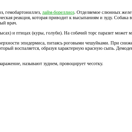
з, гемобартониллез,
лайм-бореллиоз
. Отделяемое слюнных желез
еская реакция, которая приводит к высыпаниям и зуду. Собака в
ый врач.
ах) и птицах (куры, голуби). На собачий торс паразит может м
верхности эпидермиса, питаясь роговыми чешуйками. При сниже
оторый воспаляется, образуя характерную красную сыпь. Демодек
аражение, называют зуднем, провоцирует чесотку.