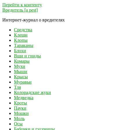
Перейти к контенту
Вредитель [a pest]
Интернет-журнал о вредителях
Средства
Клещи
Клопы
Тараканы
Блохи
Вши и гниды
Комары
Мухи
Мыши
Крысы
Муравьи
Тля
Колорадские жуки
Медведка
Кроты
Пауки
Мошки
Моль
Осы
Бабочки и гусеницы