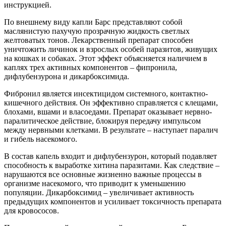
инструкцией.
По внешнему виду капли Барс представляют собой
маслянистую пахучую прозрачную жидкость светлых
желтоватых тонов. Лекарственный препарат способен
уничтожить личинок и взрослых особей паразитов, живущих
на кошках и собаках. Этот эффект объясняется наличием в
каплях трех активных компонентов – фипронила,
дифлубензурона и дикарбоксимида.
Фибронил является инсектицидом системного, контактно-
кишечного действия. Он эффективно справляется с клещами,
блохами, вшами и власоедами. Препарат оказывает нервно-
паралитическое действие, блокируя передачу импульсом
между нервными клетками. В результате – наступает паралич
и гибель насекомого.
В состав капель входит и дифлубензурон, который подавляет
способность к выработке хитина паразитами. Как следствие –
нарушаются все основные жизненно важные процессы в
организме насекомого, что приводит к уменьшению
популяции. Дикарбоксимид – увеличивает активность
предыдущих компонентов и усиливает токсичность препарата
для кровососов.