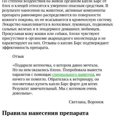
По степени воздействия на живой организм капли Барс от
блох и клещей относятся к умеренно опасным средствам. В
результате нанесения на животное, активные компоненты
препарата равномерно распределяются по поверхности
кожного покрова, но не всасываются в кровеносную систему.
Лекарство накапливается в волосяных луковицах, подкожных
сальных железах и в эпидермисе домашних любимцев.
Прокусывая кожу кошки или собаки, блохи чувствуют
присутствие в организме акарицидного инсектицида и не
паразитируют на них. Отзывы о каплях Барс подтверждают
эффективность препарата.
Отзыв
«Подарили котеночка, о котором давно мечтала.
Но на нем оказались блохи. Попробовала вывести
паразитов с помощью
специального шампуня
, но
ничего не помогло. Обратилась к ветеринару, он
посоветовал купить капли Барс форте для котят.
Результат замечательный. Мы с котенком очень
довольны».
Светлана, Воронеж
Правила нанесения препарата