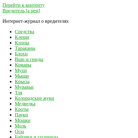
Перейти к контенту
Вредитель [a pest]
Интернет-журнал о вредителях
Средства
Клещи
Клопы
Тараканы
Блохи
Вши и гниды
Комары
Мухи
Мыши
Крысы
Муравьи
Тля
Колорадские жуки
Медведка
Кроты
Пауки
Мошки
Моль
Осы
Бабочки и гусеницы