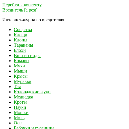
Перейти к контенту
Вредитель [a pest]
Интернет-журнал о вредителях
Средства
Клещи
Клопы
Тараканы
Блохи
Вши и гниды
Комары
Мухи
Мыши
Крысы
Муравьи
Тля
Колорадские жуки
Медведка
Кроты
Пауки
Мошки
Моль
Осы
Бабочки и гусеницы