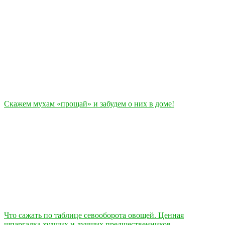
Скажем мухам «прощай» и забудем о них в доме!
Что сажать по таблице севооборота овощей. Ценная
шпаргалка худших и лучших предшественников