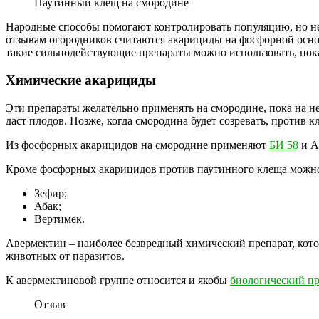
Паутинный клещ на смородине
Народные способы помогают контролировать популяцию, но н
отзывам огородников считаются акарициды на фосфорной основ
такие сильнодействующие препараты можно использовать, пока
Химические акарициды
Эти препараты желательно применять на смородине, пока на не
даст плодов. Позже, когда смородина будет созревать, против
Из фосфорных акарицидов на смородине применяют
БИ 58
и А
Кроме фосфорных акарицидов против паутинного клеща можно 
Зефир;
Абак;
Вертимек.
Авермектин – наиболее безвредный химический препарат, кото
животных от паразитов.
К авермектиновой группе относится и якобы
биологический п
Отзыв