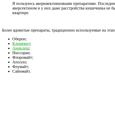
Я пользуюсь аверкмективновыми препаратами. Последний
аверсектином и у них даже расстройства кишечника не бы
квартире.
Более ядовитые препараты, традиционно используемые на эта
Оберон;
Клещевит
;
Аниклещ
;
Ниссоран;
Флоромайт;
Аполло;
Флумайт;
Сайнмайт.