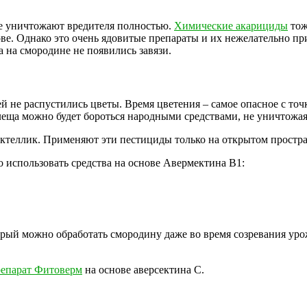
е уничтожают вредителя полностью.
Химические акарициды
тож
е. Однако это очень ядовитые препараты и их нежелательно при
 на смородине не появились завязи.
й не распустились цветы. Время цветения – самое опасное с то
 клеща можно будет бороться народными средствами, не уничтожа
ктеллик. Применяют эти пестициды только на открытом пространс
использовать средства на основе Авермектина В1:
рый можно обработать смородину даже во время созревания уро
репарат Фитоверм
на основе аверсектина С.