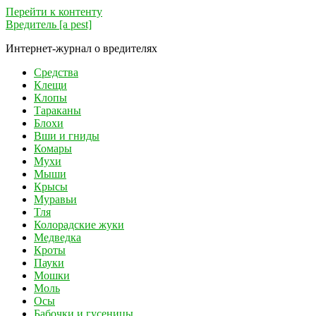
Перейти к контенту
Вредитель [a pest]
Интернет-журнал о вредителях
Средства
Клещи
Клопы
Тараканы
Блохи
Вши и гниды
Комары
Мухи
Мыши
Крысы
Муравьи
Тля
Колорадские жуки
Медведка
Кроты
Пауки
Мошки
Моль
Осы
Бабочки и гусеницы