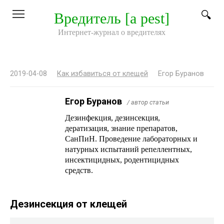
Перейти
Вредитель [a pest]
к
контенту
Интернет-журнал о вредителях
2019-04-08
Как избавиться от клещей
Егор Буранов
Егор Буранов
/ автор статьи
Дезинфекция, дезинсекция,
дератизация, знание препаратов,
СанПиН. Проведение лабораторных и
натурных испытаний репеллентных,
инсектицидных, родентицидных
средств.
Дезинсекция от клещей