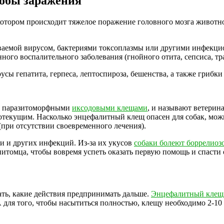
собы заражения
котором происходит тяжелое поражение головного мозга животн
зываемой вирусом, бактериями токсоплазмы или другими инфекц
ого воспалительного заболевания (гнойного отита, сепсиса, тра
сы гепатита, герпеса, лептоспироза, бешенства, а также грибки
я паразитоморфными
иксодовыми клещами
, и называют ветерин
ротекущим. Насколько энцефалитный клещ опасен для собак, можн
при отсутствии своевременного лечения).
и и других инфекций. Из-за их укусов
собаки болеют боррелиоз
питомца, чтобы вовремя успеть оказать первую помощь и спасти 
ать, какие действия предпринимать дальше.
Энцефалитный клещ
для того, чтобы насытиться полностью, клещу необходимо 2-10 