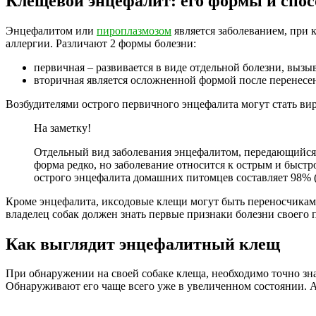
Клещевой энцефалит: его формы и спо
Энцефалитом или
пироплазмозом
является заболеванием, при 
аллергии. Различают 2 формы болезни:
первичная – развивается в виде отдельной болезни, вы
вторичная является осложненной формой после перенесенн
Возбудителями острого первичного энцефалита могут стать виру
На заметку!
Отдельный вид заболевания энцефалитом, передающийс
форма редко, но заболевание относится к острым и быст
острого энцефалита домашних питомцев составляет 98% (
Кроме энцефалита, иксодовые клещи могут быть переносчикам
владелец собак должен знать первые признаки болезни своего 
Как выглядит энцефалитный клещ
При обнаружении на своей собаке клеща, необходимо точно зн
Обнаруживают его чаще всего уже в увеличенном состоянии. А 