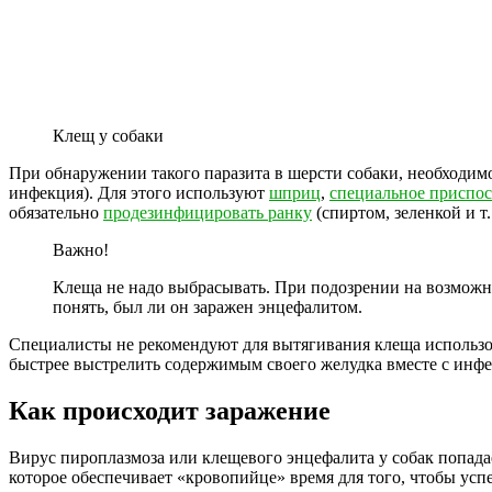
Клещ у собаки
При обнаружении такого паразита в шерсти собаки, необходим
инфекция). Для этого используют
шприц
,
специальное приспо
обязательно
продезинфицировать ранку
(спиртом, зеленкой и т. 
Важно!
Клеща не надо выбрасывать. При подозрении на возможно
понять, был ли он заражен энцефалитом.
Специалисты не рекомендуют для вытягивания клеща использова
быстрее выстрелить содержимым своего желудка вместе с инф
Как происходит заражение
Вирус пироплазмоза или клещевого энцефалита у собак попада
которое обеспечивает «кровопийце» время для того, чтобы успе