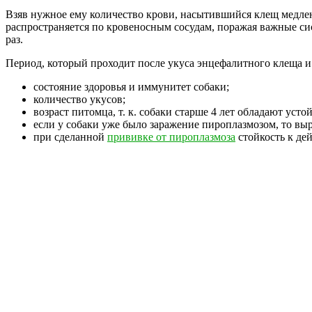
Взяв нужное ему количество крови, насытившийся клещ медлен
распространяется по кровеносным сосудам, поражая важные с
раз.
Период, который проходит после укуса энцефалитного клеща и 
состояние здоровья и иммунитет собаки;
количество укусов;
возраст питомца, т. к. собаки старше 4 лет обладают уст
если у собаки уже было заражение пироплазмозом, то вы
при сделанной
прививке от пироплазмоза
стойкость к дей