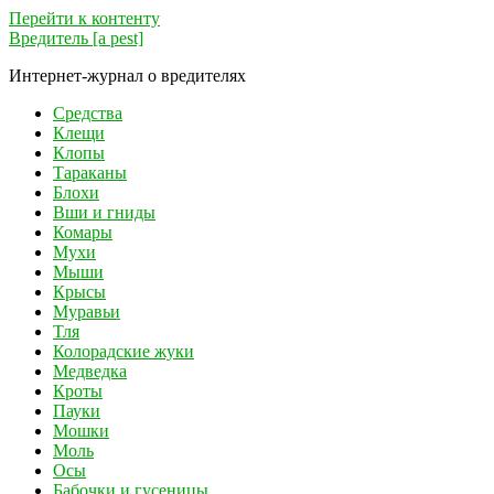
Перейти к контенту
Вредитель [a pest]
Интернет-журнал о вредителях
Средства
Клещи
Клопы
Тараканы
Блохи
Вши и гниды
Комары
Мухи
Мыши
Крысы
Муравьи
Тля
Колорадские жуки
Медведка
Кроты
Пауки
Мошки
Моль
Осы
Бабочки и гусеницы