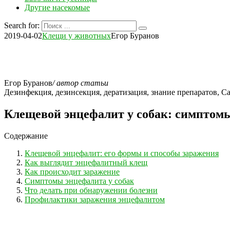
Другие насекомые
Search for:
2019-04-02
Клещи у животных
Егор Буранов
Егор Буранов
/ автор статьи
Дезинфекция, дезинсекция, дератизация, знание препаратов,
Клещевой энцефалит у собак: симптомы
Содержание
Клещевой энцефалит: его формы и способы заражения
Как выглядит энцефалитный клещ
Как происходит заражение
Симптомы энцефалита у собак
Что делать при обнаружении болезни
Профилактики заражения энцефалитом