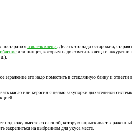
о постараться
извлечь клеща
. Делать это надо осторожно, старая
собление
или пинцет, которым надо схватить клеща и аккуратно
д.).
е заражение его надо поместить в стеклянную банку и отвезти 
ть масло или керосин с целью закупорки дыхательной системы, 
екцией.
ет под кожу вместе со слюной, которую впрыскивает зараженный
ть закрепиться на выбранном для укуса месте.