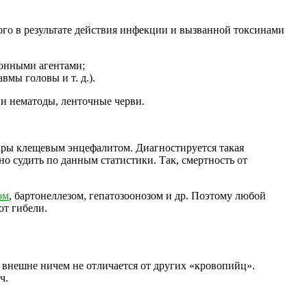
ого в результате действия инфекции и вызванной токсинами
ионными агентами;
вмы головы и т. д.).
 и нематоды, ленточные черви.
ары клещевым энцефалитом. Диагностируется такая
о судить по данным статистики. Так, смертность от
ом
, бартонеллезом, гепатозоонозом и др. Поэтому любой
от гибели.
внешне ничем не отличается от других «кровопийц».
ч.