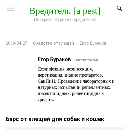
Перейти
Вредитель [a pest]
к
контенту
Интернет-журнал о вредителях
2019-04-27
Средства от клещей
Егор Буранов
Егор Буранов
/ автор статьи
Дезинфекция, дезинсекция,
дератизация, знание препаратов,
СанПиН. Проведение лабораторных и
натурных испытаний репеллентных,
инсектицидных, родентицидных
средств.
Барс от клещей для собак и кошек