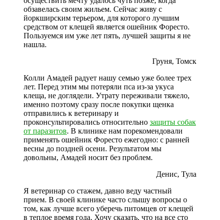
осуществить мечту удалось чуть позже, когда
обзавелась своим жильем. Сейчас живу с
йоркширским терьером, для которого лучшим
средством от клещей является ошейник Форесто.
Пользуемся им уже лет пять, лучшей защиты я не
нашла.
Груня, Томск
Колли Амадей радует нашу семью уже более трех
лет. Перед этим мы потеряли пса из-за укуса
клеща, не доглядели. Утрату переживали тяжело,
именно поэтому сразу после покупки щенка
отправились к ветеринару и
проконсультировались относительно
защиты собак
от паразитов
. В клинике нам порекомендовали
применять ошейник Форесто ежегодно: с ранней
весны до поздней осени. Результатом мы
довольны, Амадей носит без проблем.
Денис, Тула
Я ветеринар со стажем, давно веду частный
прием. В своей клинике часто слышу вопросы о
том, как лучше всего уберечь питомцев от клещей
в теплое время года. Хочу сказать, что на все сто