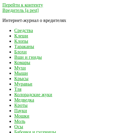
Перейти к контенту
Вредитель [a pest]
Интернет-журнал о вредителях
Средства
Клещи
Клопы
Тараканы
Блохи
Вши и гниды
Комары
Мухи
Мыши
Крысы
Муравьи
Тля
Колорадские жуки
Медведка
Кроты
Пауки
Мошки
Моль
Осы
Бабочки и гусеницы