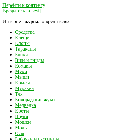
Перейти к контенту
Вредитель [a pest]
Интернет-журнал о вредителях
Средства
Клещи
Клопы
Тараканы
Блохи
Вши и гниды
Комары
Мухи
Мыши
Крысы
Муравьи
Тля
Колорадские жуки
Медведка
Кроты
Пауки
Мошки
Моль
Осы
Бабочки и гусеницы