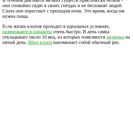
В течения дня найти мелких существ практически нельзя –
они спокойно сидят в своих гнёздах и не беспокоят людей.
Спать они перестают с приходом ночи. Это время, когда им
нужна пища.
Если жизнь клопов проходит в идеальных условиях,
размножаются паразиты
очень быстро. В день самка
откладывает около 10 яиц, из которых появляются
личинки
на
пятый день.
Яйцо клопа
напоминает собой обычный рис.