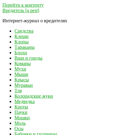
Перейти к контенту
Вредитель [a pest]
Интернет-журнал о вредителях
Средства
Клещи
Клопы
Тараканы
Блохи
Вши и гниды
Комары
Мухи
Мыши
Крысы
Муравьи
Тля
Колорадские жуки
Медведка
Кроты
Пауки
Мошки
Моль
Осы
Бабочки и гусеницы