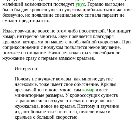
малейшей возможности последует
укус
. Гораздо выгоднее
было бы для кровососущего существа приближаться к жертве
беззвучно, но появление специального сигнала паразит не
сможет предотвратить.
Издает звучание вовсе не ртом либо носоглоткой. Чем пищит
комар, интересно многим. Звук появляется благодаря
крыльям, которыми он машет с необычайной скоростью. При
соприкосновении с воздухом появляется некое звучание,
похожее на пищание. Начинает издаваться своеобразное
жужжание сразу с первым взмахом крыльев.
Интересно!
Почему не жужжат комары, как многие другие
насекомые, тоже имеет свое объяснение. Крылья
чрезвычайно тонкие, узкие, сам
комар
имеет
миниатюрные размеры. У кровососущих существ
за равновесие в воздухе отвечают специальные
жужжальца, вовсе не крылья. Поэтому и звучание
издают больше эти части тела, нежели взмахи
крыльев с большой скоростью.