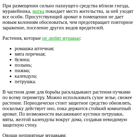
При размещении сильно пахнущего средства вблизи гнезда,
муравейника,
матка
покидает место жительства, за ней уходят
все особи. Присутствующий аромат в помещении не дает
новым колониям обосноваться, чем предотвращает повторное
заражение, поселение других видов вредителей.
Растения, которые
не любят муравьи
:
ромашка аптечная;
мята перечная;
бузина;
полынь;
пижма;
календула;
петрушка.
В частном доме для борьбы раскладывают растения пучками
по всему периметру. Можно использовать сухое зелье, свежее
растение. Периодически стоит защитное средство обновлять,
поскольку действует оно, пока держится стойкий комнатный
аромат. По возможности высаживают кустики петрушки,
мяты, желтой календулы вокруг дома, создавая невидимую
защитную стену.
Овощи неприятные муравьям: