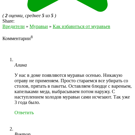
(
2
оценки, среднее
5
из
5
)
Share:
Вредители
»
Муравьи
»
Как избавиться от муравьев
8
Комментарии
Алина
У нас в доме появляются муравьи осенью. Никакую
отраву не применяем. Просто стараемся все убирать со
столов, прятать в пакеты. Оставляем блюдце с вареньем,
капельками меда, выбрасываем потом наружу. С
наступлением холодов муравьи сами исчезают. Так уже
3 года было.
Ответить
Виктор