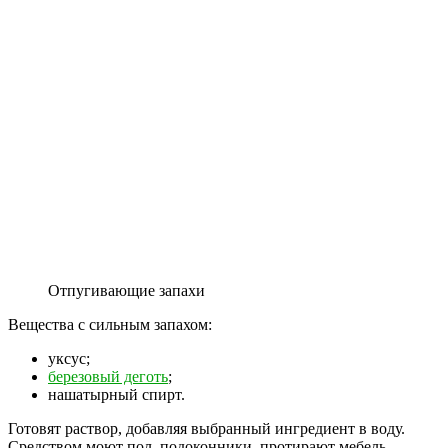
Отпугивающие запахи
Вещества с сильным запахом:
уксус;
березовый деготь
;
нашатырный спирт.
Готовят раствор, добавляя выбранный ингредиент в воду.
Средством моют пол, подоконники, протирают мебель,