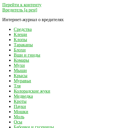
Перейти к контенту
Вредитель [a pest]
Интернет-журнал о вредителях
Средства
Клещи
Клопы
Тараканы
Блохи
Вши и гниды
Комары
Мухи
Мыши
Крысы
Муравьи
Тля
Колорадские жуки
Медведка
Кроты
Пауки
Мошки
Моль
Осы
Бабочки и гусеницы