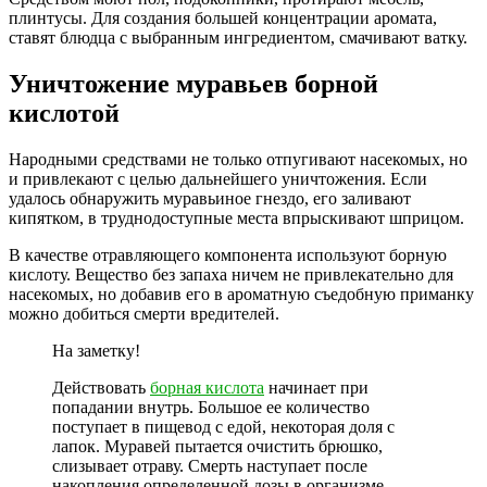
плинтусы. Для создания большей концентрации аромата,
ставят блюдца с выбранным ингредиентом, смачивают ватку.
Уничтожение муравьев борной
кислотой
Народными средствами не только отпугивают насекомых, но
и привлекают с целью дальнейшего уничтожения. Если
удалось обнаружить муравьиное гнездо, его заливают
кипятком, в труднодоступные места впрыскивают шприцом.
В качестве отравляющего компонента используют борную
кислоту. Вещество без запаха ничем не привлекательно для
насекомых, но добавив его в ароматную съедобную приманку
можно добиться смерти вредителей.
На заметку!
Действовать
борная кислота
начинает при
попадании внутрь. Большое ее количество
поступает в пищевод с едой, некоторая доля с
лапок. Муравей пытается очистить брюшко,
слизывает отраву. Смерть наступает после
накопления определенной дозы в организме