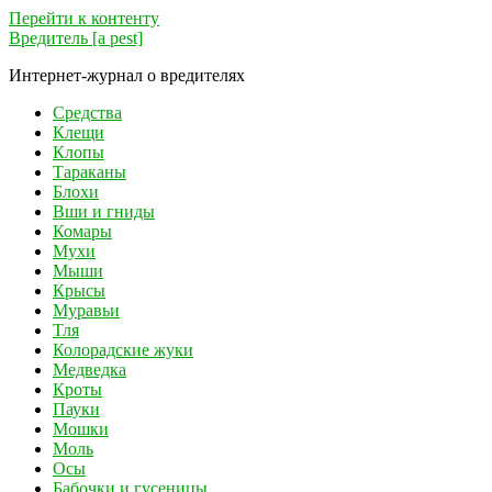
Перейти к контенту
Вредитель [a pest]
Интернет-журнал о вредителях
Средства
Клещи
Клопы
Тараканы
Блохи
Вши и гниды
Комары
Мухи
Мыши
Крысы
Муравьи
Тля
Колорадские жуки
Медведка
Кроты
Пауки
Мошки
Моль
Осы
Бабочки и гусеницы