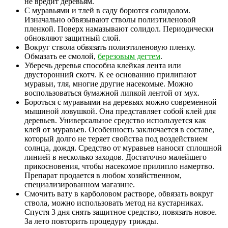
не вредит деревьям.
С муравьями и тлей в саду борются солидолом.
Изначально обвязывают стволы полиэтиленовой
пленкой. Поверх намазывают солидол. Периодически
обновляют защитный слой.
Вокруг ствола обвязать полиэтиленовую пленку.
Обмазать ее смолой,
березовым дегтем
.
Уберечь деревья способна клейкая лента или
двусторонний скотч. К ее основанию прилипают
муравьи, тля, многие другие насекомые. Можно
воспользоваться бумажной липкой лентой от мух.
Бороться с муравьями на деревьях можно современной
мышиной ловушкой. Она представляет собой клей для
деревьев. Универсальное средство используется как
клей от муравьев. Особенность заключается в составе,
который долго не теряет свойства под воздействием
солнца, дождя. Средство от муравьев наносят сплошной
линией в несколько заходов. Достаточно малейшего
прикосновения, чтобы насекомое прилипло намертво.
Препарат продается в любом хозяйственном,
специализированном магазине.
Смочить вату в карболовом растворе, обвязать вокруг
ствола, можно использовать метод на кустарниках.
Спустя 3 дня снять защитное средство, повязать новое.
За лето повторить процедуру трижды.