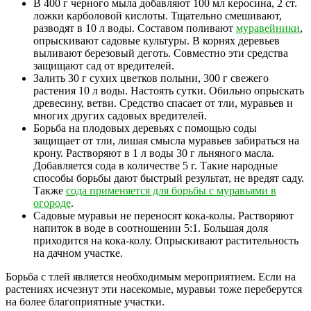
В 400 г черного мыла добавляют 100 мл керосина, 2 ст.
ложки карболовой кислоты. Тщательно смешивают,
разводят в 10 л воды. Составом поливают
муравейники
,
опрыскивают садовые культуры. В корнях деревьев
выливают березовый деготь. Совместно эти средства
защищают сад от вредителей.
Залить 30 г сухих цветков полыни, 300 г свежего
растения 10 л воды. Настоять сутки. Обильно опрыскать
древесину, ветви. Средство спасает от тли, муравьев и
многих других садовых вредителей.
Борьба на плодовых деревьях с помощью соды
защищает от тли, лишая смысла муравьев забираться на
крону. Растворяют в 1 л воды 30 г льняного масла.
Добавляется сода в количестве 5 г. Такие народные
способы борьбы дают быстрый результат, не вредят саду.
Также
сода применяется для борьбы с муравьями в
огороде
.
Садовые муравьи не переносят кока-колы. Растворяют
напиток в воде в соотношении 5:1. Большая доля
приходится на кока-колу. Опрыскивают растительность
на дачном участке.
Борьба с тлей является необходимым мероприятием. Если на
растениях исчезнут эти насекомые, муравьи тоже переберутся
на более благоприятные участки.