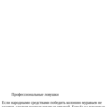
Профессиональные ловушки
Если народными средствами победить колонию муравьев не
удается, следует воспользоваться отравой. Борьба на плодовых