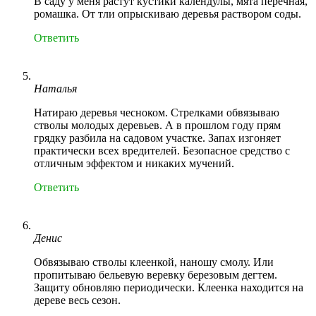
В саду у меня растут кустики календулы, мята перечная,
ромашка. От тли опрыскиваю деревья раствором соды.
Ответить
Наталья
Натираю деревья чесноком. Стрелками обвязываю
стволы молодых деревьев. А в прошлом году прям
грядку разбила на садовом участке. Запах изгоняет
практически всех вредителей. Безопасное средство с
отличным эффектом и никаких мучений.
Ответить
Денис
Обвязываю стволы клеенкой, наношу смолу. Или
пропитываю бельевую веревку березовым дегтем.
Защиту обновляю периодически. Клеенка находится на
дереве весь сезон.