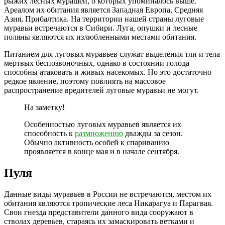
рыжих лесных мурашей, о которых упоминалось выше.
Ареалом их обитания является Западная Европа, Средняя
Азия, Прибалтика. На территории нашей страны луговые
муравьи встречаются в Сибири. Луга, опушки и лесные
поляны являются их излюбленными местами обитания.
Питанием для луговых муравьев служат выделения тли и тела
мертвых беспозвоночных, однако в состоянии голода
способны атаковать и живых насекомых. Но это достаточно
редкое явление, поэтому повлиять на массовое
распространение вредителей луговые муравьи не могут.
На заметку!
Особенностью луговых муравьев является их
способность к
размножению
дважды за сезон.
Обычно активность особей к спариванию
проявляется в конце мая и в начале сентября.
Пуля
Данные виды муравьев в России не встречаются, местом их
обитания являются тропические леса Никарагуа и Парагвая.
Свои гнезда представители данного вида сооружают в
стволах деревьев, стараясь их замаскировать ветками и