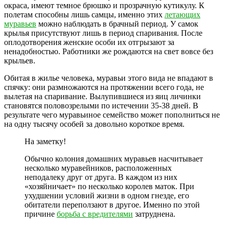
окраса, имеют темное брюшко и прозрачную кутикулу. К
полетам способны лишь самцы, именно этих
летающих
муравьев
можно наблюдать в брачный период. У самок
крылья присутствуют лишь в период спаривания. После
оплодотворения женские особи их отгрызают за
ненадобностью. Работники же рождаются на свет вовсе без
крыльев.
Обитая в жилье человека, муравьи этого вида не впадают в
спячку: они размножаются на протяжении всего года, не
вылетая на спаривание. Вылупившиеся из яиц личинки
становятся половозрелыми по истечении 35-38 дней. В
результате чего муравьиное семейство может пополниться не
на одну тысячу особей за довольно короткое время.
На заметку!
Обычно колония домашних муравьев насчитывает
несколько муравейников, расположенных
неподалеку друг от друга. В каждом из них
«хозяйничает» по несколько королев маток. При
ухудшении условий жизни в одном гнезде, его
обитатели переползают в другое. Именно по этой
причине
борьба с вредителями
затруднена.