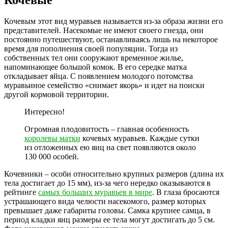
Кочевым этот вид муравьев называется из-за образа жизни его
представителей. Насекомые не имеют своего гнезда, они
постоянно путешествуют, останавливаясь лишь на некоторое
время для пополнения своей популяции. Тогда из
собственных тел они сооружают временное жилье,
напоминающее большой комок. В его середке матка
откладывает яйца. С появлением молодого потомства
муравьиное семейство «снимает якорь» и идет на поиски
другой кормовой территории.
Интересно!
Огромная плодовитость – главная особенность
королевы матки
кочевых муравьев. Каждые сутки
из отложенных ею яиц на свет появляются около
130 000 особей.
Кочевники – особи относительно крупных размеров (длина их
тела достигает до 15 мм), из-за чего нередко оказываются в
рейтинге
самых больших муравьев в мире
. В глаза бросаются
устрашающего вида челюсти насекомого, размер которых
превышает даже габариты головы. Самка крупнее самца, в
период кладки яиц размеры ее тела могут достигать до 5 см.