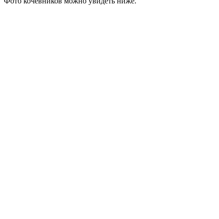
Фото кочевников можно увидеть ниже.