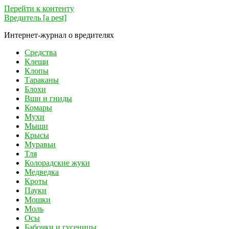
Перейти к контенту
Вредитель [a pest]
Интернет-журнал о вредителях
Средства
Клещи
Клопы
Тараканы
Блохи
Вши и гниды
Комары
Мухи
Мыши
Крысы
Муравьи
Тля
Колорадские жуки
Медведка
Кроты
Пауки
Мошки
Моль
Осы
Бабочки и гусеницы