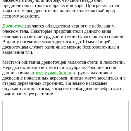
насекомые получили потому, что свое гнездо они
предпочитают строить в древесной коре. Прогрызая в ней
ходы и камеры, древоточцы наносят колоссальный вред
лесному хозяйству.
Древоточец
является обладателем черного с небольшим
блеском тела. Некоторые представители данного вида
отличаются светлой грудкой и темно-бурого окраса головой.
В длину насекомое может достигать до 10 мм. Пищей
древоточцам служат различные мелкие беспозвоночные и
выделения тли.
Местами обитания древоточцев являются степи и лесостепи.
Нередко их можно встретить и в дубраве. Рабочие особи
данного вида
строят муравейники
в трухлявых пнях и
древесине поваленных деревьев, иногда могут заселиться и в
старых деревянных строениях. На землю насекомые
опускаются лишь тогда, когда им необходимо перебраться на
рядом растущее растение.