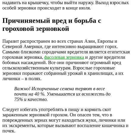
надавить на крышечку, чтобы выйти наружу. Выход взрослых
особей зерновки происходит в конце июля.
Причиняемый вред и борьба с
гороховой зерновкой
Паразит распространен во всех странах Азии, Европы и
Северной Америки, где интенсивно выращивают горох.
Самыми близкими сородичами вредителя является египетская
гороховая зерновка,
фасолевая зерновка
и другие вредители
бобовых насаждений. Все они причиняют огромный вред
сельскохозяйственным культурам. Взрослые гороховые
зерновки поражают собранный урожай в хранилищах, а их
личинки – в полях.
Важно! Испорченные семена теряют в весе
почти на 40 %. Уменьшается их всхожесть до
75% и качество.
Следует избегать употреблять в пищу и кормить скот
зараженным зерновкой горохом. Он опасен тем, что в
поврежденных зернах могут находиться жуки, личинки или
их экскременты, которые вызывают воспаление кишечника и
почек.