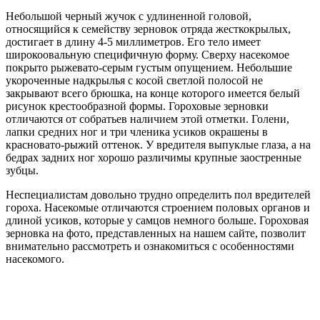
Небольшой черный жучок с удлиненной головой,
относящийся к семейству зерновок отряда жесткокрылых,
достигает в длину 4-5 миллиметров. Его тело имеет
широкоовальную специфичную форму. Сверху насекомое
покрыто рыжевато-серым густым опущением. Небольшие
укороченные надкрылья с косой светлой полосой не
закрывают всего брюшка, на конце которого имеется белый
рисунок крестообразной формы. Гороховые зерновки
отличаются от собратьев наличием этой отметки. Голени,
лапки средних ног и три членика усиков окрашены в
красновато-рыжий оттенок. У вредителя выпуклые глаза, а на
бедрах задних ног хорошо различимы крупные заостренные
зубцы.
Неспециалистам довольно трудно определить пол вредителей
гороха. Насекомые отличаются строением половых органов и
длиной усиков, которые у самцов немного больше. Гороховая
зерновка на фото, представленных на нашем сайте, позволит
внимательно рассмотреть и ознакомиться с особенностями
насекомого.