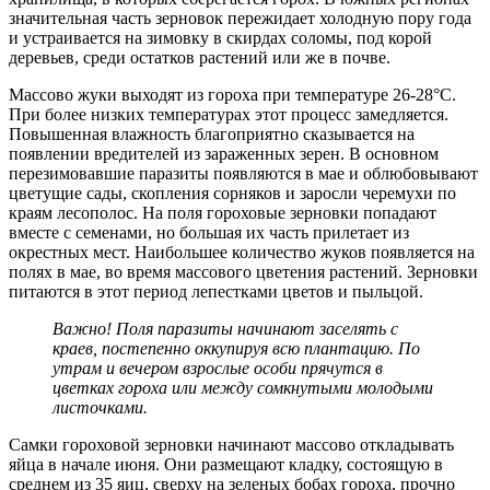
значительная часть зерновок пережидает холодную пору года
и устраивается на зимовку в скирдах соломы, под корой
деревьев, среди остатков растений или же в почве.
Массово жуки выходят из гороха при температуре 26-28°C.
При более низких температурах этот процесс замедляется.
Повышенная влажность благоприятно сказывается на
появлении вредителей из зараженных зерен. В основном
перезимовавшие паразиты появляются в мае и облюбовывают
цветущие сады, скопления сорняков и заросли черемухи по
краям лесополос. На поля гороховые зерновки попадают
вместе с семенами, но большая их часть прилетает из
окрестных мест. Наибольшее количество жуков появляется на
полях в мае, во время массового цветения растений. Зерновки
питаются в этот период лепестками цветов и пыльцой.
Важно! Поля паразиты начинают заселять с
краев, постепенно оккупируя всю плантацию. По
утрам и вечером взрослые особи прячутся в
цветках гороха или между сомкнутыми молодыми
листочками.
Самки гороховой зерновки начинают массово откладывать
яйца в начале июня. Они размещают кладку, состоящую в
среднем из 35 яиц, сверху на зеленых бобах гороха, прочно