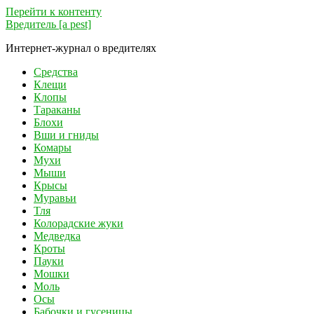
Перейти к контенту
Вредитель [a pest]
Интернет-журнал о вредителях
Средства
Клещи
Клопы
Тараканы
Блохи
Вши и гниды
Комары
Мухи
Мыши
Крысы
Муравьи
Тля
Колорадские жуки
Медведка
Кроты
Пауки
Мошки
Моль
Осы
Бабочки и гусеницы