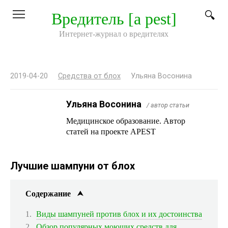
Перейти
Вредитель [a pest]
к
контенту
Интернет-журнал о вредителях
2019-04-20
Средства от блох
Ульяна Восонина
Ульяна Восонина
/ автор статьи
Медицинское образование. Автор
статей на проекте APEST
Лучшие шампуни от блох
Содержание
Виды шампуней против блох и их достоинства
Обзор популярных моющих средств для