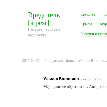
Перейти
к
Вредитель
Средства
К
контенту
[a pest]
Крысы
Мур
Интернет-журнал о
Бабочки и гусе
вредителях
2019-04-20
Средства от блох
Ульяна Восонин
Ульяна Восонина
/ автор статьи
Медицинское образование. Автор ста