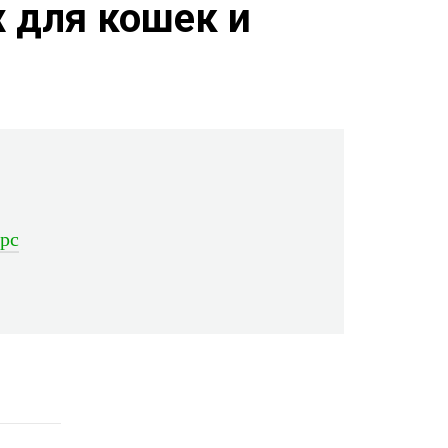
х для кошек и
рс