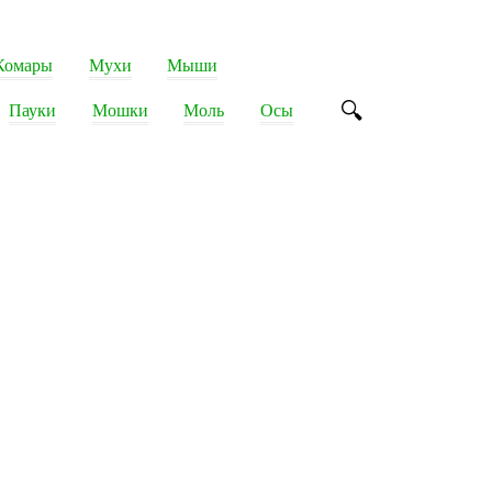
Комары
Мухи
Мыши
Пауки
Мошки
Моль
Осы