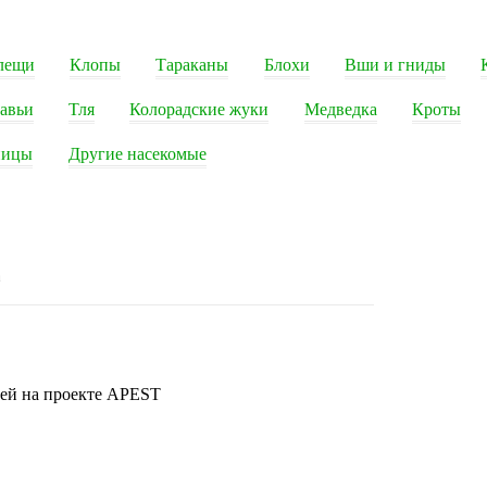
лещи
Клопы
Тараканы
Блохи
Вши и гниды
авьи
Тля
Колорадские жуки
Медведка
Кроты
ницы
Другие насекомые
а
тей на проекте APEST