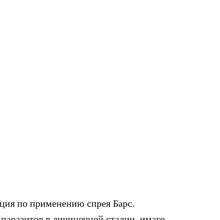
ция по применению спрея Барс.
паразитов в личиночной стадии, имаго