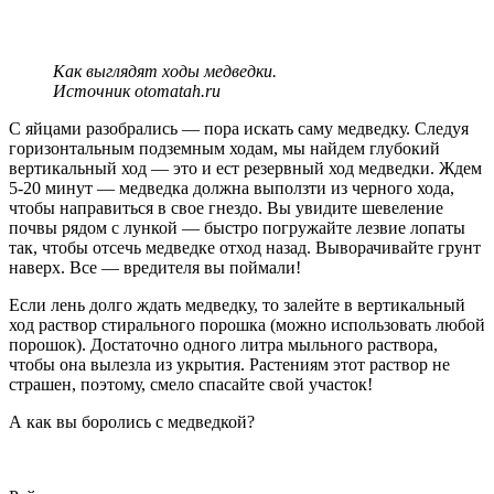
Как выглядят ходы медведки.
Источник otomatah.ru
С яйцами разобрались — пора искать саму медведку. Следуя
горизонтальным подземным ходам, мы найдем глубокий
вертикальный ход — это и ест резервный ход медведки. Ждем
5-20 минут — медведка должна выползти из черного хода,
чтобы направиться в свое гнездо. Вы увидите шевеление
почвы рядом с лункой — быстро погружайте лезвие лопаты
так, чтобы отсечь медведке отход назад. Выворачивайте грунт
наверх. Все — вредителя вы поймали!
Если лень долго ждать медведку, то залейте в вертикальный
ход раствор стирального порошка (можно использовать любой
порошок). Достаточно одного литра мыльного раствора,
чтобы она вылезла из укрытия. Растениям этот раствор не
страшен, поэтому, смело спасайте свой участок!
А как вы боролись с медведкой?