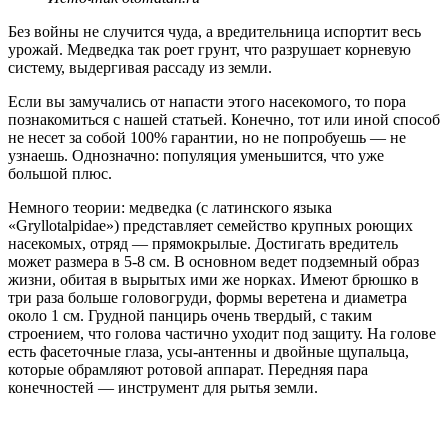
Без войны не случится чуда, а вредительница испортит весь
урожай. Медведка так роет грунт, что разрушает корневую
систему, выдергивая рассаду из земли.
Если вы замучались от напасти этого насекомого, то пора
познакомиться с нашей статьей. Конечно, тот или иной способ
не несет за собой 100% гарантии, но не попробуешь — не
узнаешь. Однозначно: популяция уменьшится, что уже
большой плюс.
Немного теории: медведка (с латинского языка
«Gryllotalpidae») представляет семейство крупных роющих
насекомых, отряд — прямокрылые. Достигать вредитель
может размера в 5-8 см. В основном ведет подземный образ
жизни, обитая в вырытых ими же норках. Имеют брюшко в
три раза больше головогруди, формы веретена и диаметра
около 1 см. Грудной панцирь очень твердый, с таким
строением, что голова частично уходит под защиту. На голове
есть фасеточные глаза, усы-антенны и двойные щупальца,
которые обрамляют ротовой аппарат. Передняя пара
конечностей — инструмент для рытья земли.