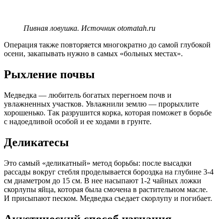
Пивная ловушка. Источник otomatah.ru
Операция также повторяется многократно до самой глубокой
осени, закапывать нужно в самых «больных местах».
Рыхление почвы
Медведка — любитель богатых перегноем почв и
увлажненных участков. Увлажнили землю — прорыхлите
хорошенько. Так разрушится корка, которая поможет в борьбе
с надоедливой особой и ее ходами в грунте.
Деликатесы
Это самый «деликатный» метод борьбы: после высадки
рассады вокруг стебля проделывается бороздка на глубине 3-4
см диаметром до 15 см. В нее насыпают 1-2 чайных ложки
скорлупы яйца, которая была смочена в растительном масле.
И присыпают песком. Медведка съедает скорлупу и погибает.
Акустический способ изгнания