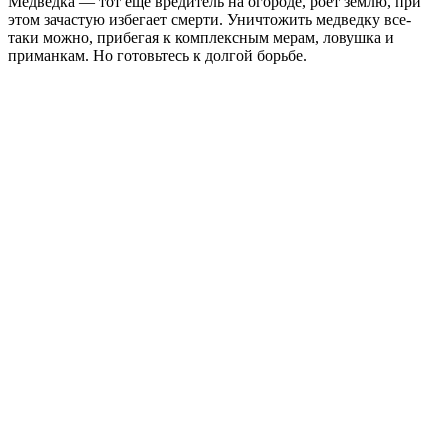
Медведка — тот еще вредитель на огороде, роет землю, при
этом зачастую избегает смерти. Уничтожить медведку все-
таки можно, прибегая к комплексным мерам, ловушка и
приманкам. Но готовьтесь к долгой борьбе.