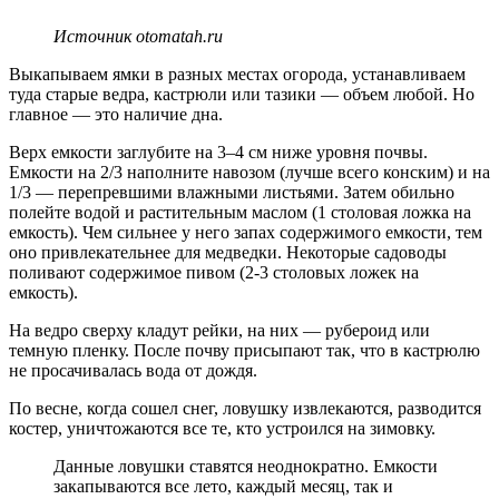
Источник otomatah.ru
Выкапываем ямки в разных местах огорода, устанавливаем
туда старые ведра, кастрюли или тазики — объем любой. Но
главное — это наличие дна.
Верх емкости заглубите на 3–4 см ниже уровня почвы.
Емкости на 2/3 наполните навозом (лучше всего конским) и на
1/3 — перепревшими влажными листьями. Затем обильно
полейте водой и растительным маслом (1 столовая ложка на
емкость). Чем сильнее у него запах содержимого емкости, тем
оно привлекательнее для медведки. Некоторые садоводы
поливают содержимое пивом (2-3 столовых ложек на
емкость).
На ведро сверху кладут рейки, на них — рубероид или
темную пленку. После почву присыпают так, что в кастрюлю
не просачивалась вода от дождя.
По весне, когда сошел снег, ловушку извлекаются, разводится
костер, уничтожаются все те, кто устроился на зимовку.
Данные ловушки ставятся неоднократно. Емкости
закапываются все лето, каждый месяц, так и