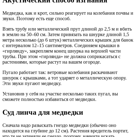
Медведка, как и крот, сильно реагирует на колебания почвы и
звуки. Поэтому есть еще способ.
Взять трубу или металлический прут длиной до 2,5 м и вбить
в землю на 50–60 см. Затем привязать на шнурке длиной 1,5
метра несколько (до 6 штук) металлических крышек для банок
с интервалом 12–15 сантиметров. Соединяем крышки в
«гирлянду», закрепляем конец шнурка на верхней части
трубы. При этом «гирлянда» не должна соприкасаться с
растениями, которые растут на вашем огороде.
Пугало работает так: ветровые колебания раскачивают
шнурок с крышками, а тот ударяет о металлическую опору.
Эти звуки пугают медведку.
Установив у себя на участке несколько таких пугал, вы
сможете полностью избавиться от медведки.
Суд линча для медведки
Сначала надо разыскать гнездо медведки (обычно оно
находится на глубине до 12 см). Растения вредитель портит,
что те не затеняли ее гнездо, поэтому, начните искать