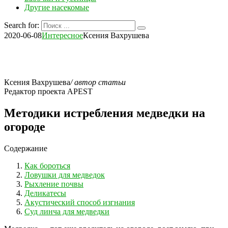
Другие насекомые
Search for:
2020-06-08
Интересное
Ксения Вахрушева
Ксения Вахрушева
/ автор статьи
Редактор проекта APEST
Методики истребления медведки на
огороде
Содержание
Как бороться
Ловушки для медведок
Рыхление почвы
Деликатесы
Акустический способ изгнания
Суд линча для медведки