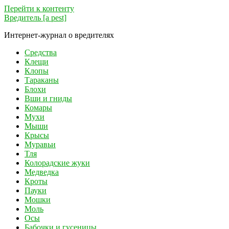
Перейти к контенту
Вредитель [a pest]
Интернет-журнал о вредителях
Средства
Клещи
Клопы
Тараканы
Блохи
Вши и гниды
Комары
Мухи
Мыши
Крысы
Муравьи
Тля
Колорадские жуки
Медведка
Кроты
Пауки
Мошки
Моль
Осы
Бабочки и гусеницы