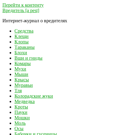
Перейти к контенту
Вредитель [a pest]
Интернет-журнал о вредителях
Средства
Клещи
Клопы
Тараканы
Блохи
Вши и гниды
Комары
Мухи
Мыши
Крысы
Муравьи
Тля
Колорадские жуки
Медведка
Кроты
Пауки
Мошки
Моль
Осы
Бабочки и гусеницы