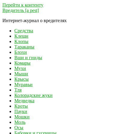
Перейти к контенту
Вредитель [a pest]
Интернет-журнал о вредителях
Средства
Клещи
Клопы
Тараканы
Блохи
Вши и гниды
Комары
Мухи
Мыши
Крысы
Муравьи
Тля
Колорадские жуки
Медведка
Кроты
Пауки
Мошки
Моль
Осы
Бабочки и гусеницы