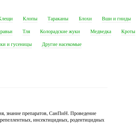
Клещи
Клопы
Тараканы
Блохи
Вши и гниды
равьи
Тля
Колорадские жуки
Медведка
Кроты
ки и гусеницы
Другие насекомые
ия, знание препаратов, СанПиН. Проведение
 репеллентных, инсектицидных, родентицидных