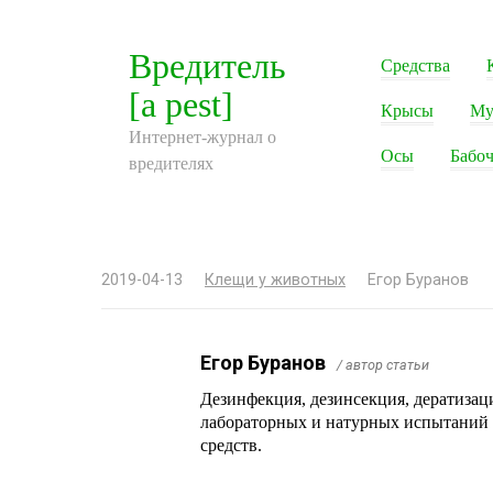
Перейти
к
Вредитель
Средства
контенту
[a pest]
Крысы
Му
Интернет-журнал о
Осы
Бабоч
вредителях
2019-04-13
Клещи у животных
Егор Буранов
Егор Буранов
/ автор статьи
Дезинфекция, дезинсекция, дератизац
лабораторных и натурных испытаний
средств.