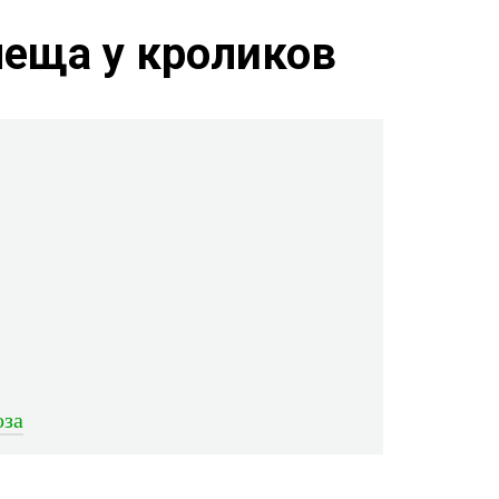
леща у кроликов
оза