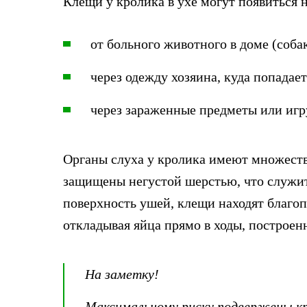
Клещи у кролика в ухе могут появиться 
от больного животного в доме (собак
через одежду хозяина, куда попадает
через зараженные предметы или иг
Органы слуха у кролика имеют множеств
защищены негустой шерстью, что служит
поверхность ушей, клещи находят благо
откладывая яйца прямо в ходы, построен
На заметку!
Максимальному риску подвержены кро