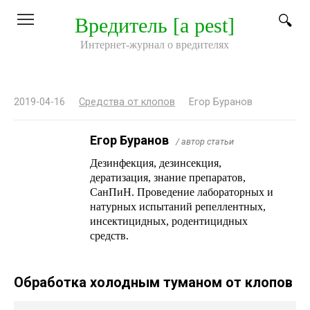
Перейти
Вредитель [a pest]
к
контенту
Интернет-журнал о вредителях
2019-04-16
Средства от клопов
Егор Буранов
Егор Буранов
/ автор статьи
Дезинфекция, дезинсекция,
дератизация, знание препаратов,
СанПиН. Проведение лабораторных и
натурных испытаний репеллентных,
инсектицидных, родентицидных
средств.
Обработка холодным туманом от клопов