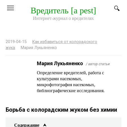
Перейти
Вредитель [a pest]
к
контенту
Интернет-журнал о вредителях
2019-04-15
Как избавиться от колорадского
жука
Мария Лукьяненко
Мария Лукьяненко
/ автор статьи
Определение вредителей, работа с
культурами насекомых,
микрофотография насекомых,
библиографические исследования.
Борьба с колорадским жуком без химии
Содержание