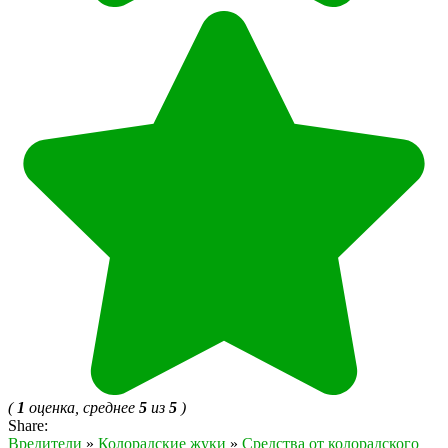
(
1
оценка, среднее
5
из
5
)
Share:
Вредители
»
Колорадские жуки
»
Средства от колорадского