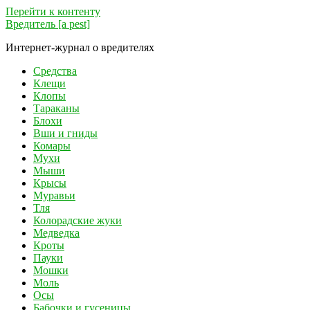
Перейти к контенту
Вредитель [a pest]
Интернет-журнал о вредителях
Средства
Клещи
Клопы
Тараканы
Блохи
Вши и гниды
Комары
Мухи
Мыши
Крысы
Муравьи
Тля
Колорадские жуки
Медведка
Кроты
Пауки
Мошки
Моль
Осы
Бабочки и гусеницы