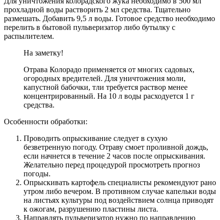
Для уничтожения колорадского жука необходимо в 500 мл
прохладной воды растворить 2 мл средства. Тщательно
размешать. Добавить 9,5 л воды. Готовое средство необходимо
перелить в бытовой пульверизатор либо бутылку с
распылителем.
На заметку!
Отрава Колорадо применяется от многих садовых,
огородных вредителей. Для уничтожения моли,
капустной бабочки, тли требуется раствор менее
концентрированный. На 10 л воды расходуется 1 г
средства.
Особенности обработки:
Проводить опрыскивание следует в сухую
безветренную погоду. Отраву смоет проливной дождь,
если начнется в течение 2 часов после опрыскивания.
Желательно перед процедурой просмотреть прогноз
погоды.
Опрыскивать картофель специалисты рекомендуют рано
утром либо вечером. В противном случае капельки воды
на листьях культуры под воздействием солнца приводят
к ожогам, разрушению пластины листа.
Направлять пульверизатор нужно по направлению