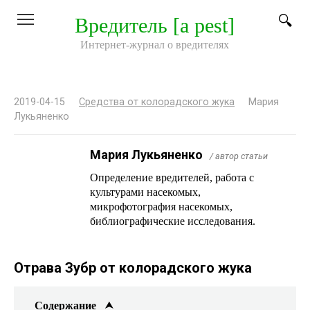
Перейти
Вредитель [a pest]
к
контенту
Интернет-журнал о вредителях
2019-04-15
Средства от колорадского жука
Мария
Лукьяненко
Мария Лукьяненко
/ автор статьи
Определение вредителей, работа с
культурами насекомых,
микрофотография насекомых,
библиографические исследования.
Отрава Зубр от колорадского жука
Содержание