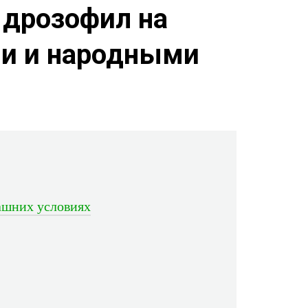
 дрозофил на
ми и народными
машних условиях