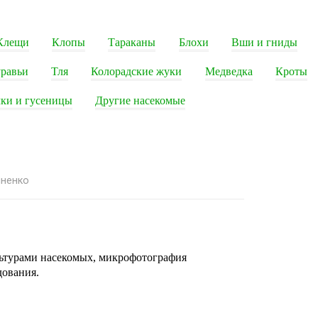
Клещи
Клопы
Тараканы
Блохи
Вши и гниды
равьи
Тля
Колорадские жуки
Медведка
Кроты
ки и гусеницы
Другие насекомые
яненко
льтурами насекомых, микрофотография
дования.