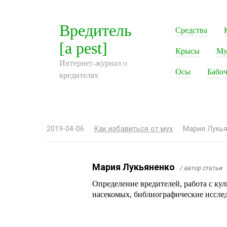
Перейти
к
Вредитель
Средства
контенту
[a pest]
Крысы
Му
Интернет-журнал о
Осы
Бабоч
вредителях
2019-04-06
Как избавиться от мух
Мария Лукь
Мария Лукьяненко
/ автор статьи
Определение вредителей, работа с ку
насекомых, библиографические иссле