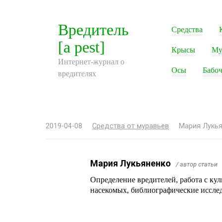
Перейти
к
Вредитель
Средства
контенту
[a pest]
Крысы
Му
Интернет-журнал о
Осы
Бабоч
вредителях
2019-04-08
Средства от муравьев
Мария Лукь
Мария Лукьяненко
/ автор статьи
Определение вредителей, работа с ку
насекомых, библиографические иссле