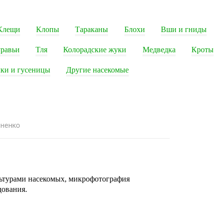
Клещи
Клопы
Тараканы
Блохи
Вши и гниды
равьи
Тля
Колорадские жуки
Медведка
Кроты
ки и гусеницы
Другие насекомые
яненко
льтурами насекомых, микрофотография
дования.