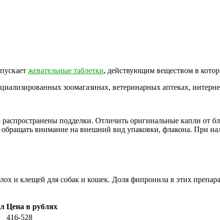
ыпускает
жевательные таблетки
, действующим веществом в котор
циализированных зоомагазинах, ветеринарных аптеках, интерне
 распространены подделки. Отличить оригинальные капли от б
т обращать внимание на внешний вид упаковки, флакона. При н
ох и клещей для собак и кошек. Доля фипронила в этих препарат
мл
Цена в рублях
416-528