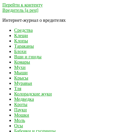
Перейти к контенту
Вредитель [a pest]
Интернет-журнал о вредителях
Средства
Клещи
Клопы
Тараканы
Блохи
Вши и гниды
Комары
Мухи
Мыши
Крысы
Муравьи
Тля
Колорадские жуки
Медведка
Кроты
Пауки
Мошки
Моль
Осы
Бабочки и гусеницы