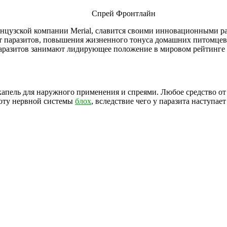
Спрей Фронтлайн
нцузской компании Merial, славится своими инновационными ра
т паразитов, повышения жизненного тонуса домашних питомцев
паразитов занимают лидирующее положение в мировом рейтинге
апель для наружного применения и спреями. Любое средство от
оту нервной системы
блох
, вследствие чего у паразита наступае