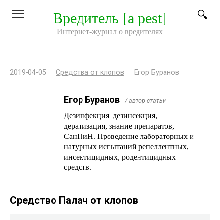
Перейти
Вредитель [a pest]
к
контенту
Интернет-журнал о вредителях
2019-04-05
Средства от клопов
Егор Буранов
Егор Буранов
/ автор статьи
Дезинфекция, дезинсекция,
дератизация, знание препаратов,
СанПиН. Проведение лабораторных и
натурных испытаний репеллентных,
инсектицидных, родентицидных
средств.
Средство Палач от клопов