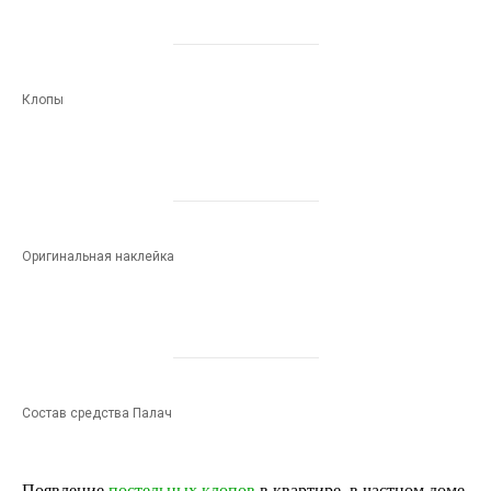
Клопы
Оригинальная наклейка
Состав средства Палач
Появление
постельных клопов
в квартире, в частном доме