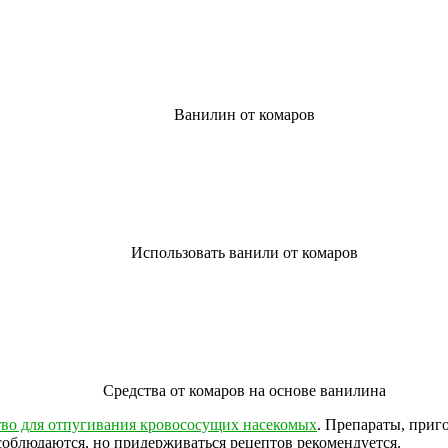
Ванилин от комаров
Использовать ванили от комаров
Средства от комаров на основе ванилина
тво для отпугивания кровососущих насекомых
. Препараты, приг
соблюдаются, но придерживаться рецептов рекомендуется.