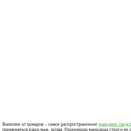
Ванилин от комаров – самое распространенное
народное средс
применяться взрослым, детям. Пропорции ванилина строго не 