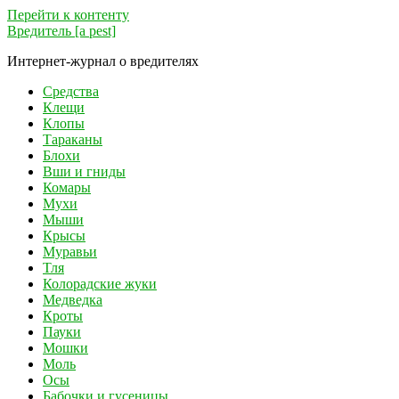
Перейти к контенту
Вредитель [a pest]
Интернет-журнал о вредителях
Средства
Клещи
Клопы
Тараканы
Блохи
Вши и гниды
Комары
Мухи
Мыши
Крысы
Муравьи
Тля
Колорадские жуки
Медведка
Кроты
Пауки
Мошки
Моль
Осы
Бабочки и гусеницы