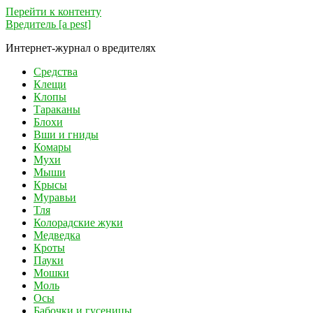
Перейти к контенту
Вредитель [a pest]
Интернет-журнал о вредителях
Средства
Клещи
Клопы
Тараканы
Блохи
Вши и гниды
Комары
Мухи
Мыши
Крысы
Муравьи
Тля
Колорадские жуки
Медведка
Кроты
Пауки
Мошки
Моль
Осы
Бабочки и гусеницы