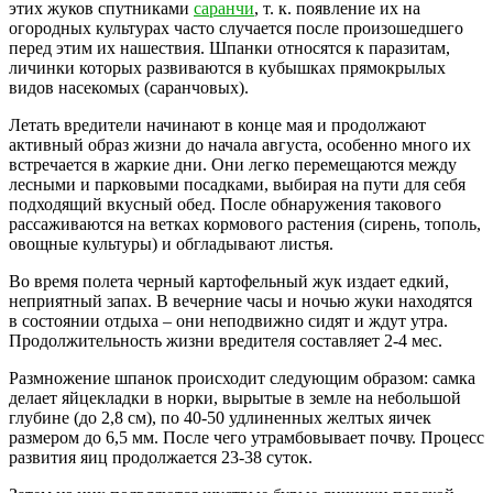
этих жуков спутниками
саранчи
, т. к. появление их на
огородных культурах часто случается после произошедшего
перед этим их нашествия. Шпанки относятся к паразитам,
личинки которых развиваются в кубышках прямокрылых
видов насекомых (саранчовых).
Летать вредители начинают в конце мая и продолжают
активный образ жизни до начала августа, особенно много их
встречается в жаркие дни. Они легко перемещаются между
лесными и парковыми посадками, выбирая на пути для себя
подходящий вкусный обед. После обнаружения такового
рассаживаются на ветках кормового растения (сирень, тополь,
овощные культуры) и обгладывают листья.
Во время полета черный картофельный жук издает едкий,
неприятный запах. В вечерние часы и ночью жуки находятся
в состоянии отдыха – они неподвижно сидят и ждут утра.
Продолжительность жизни вредителя составляет 2-4 мес.
Размножение шпанок происходит следующим образом: самка
делает яйцекладки в норки, вырытые в земле на небольшой
глубине (до 2,8 см), по 40-50 удлиненных желтых яичек
размером до 6,5 мм. После чего утрамбовывает почву. Процесс
развития яиц продолжается 23-38 суток.