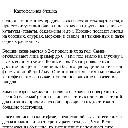
Картофельная блошка
Основным питанием вредителя являются листья картофеля, а
при его отсутствии блошки переходят на другие пасленовые
культуры (томаты, баклажаны и др.). Изредка поедают листья
на бобовых, огурцах, моркови и свекле, на тыквенных и даже
сорных растениях.
Блошки развиваются в 2-х поколениях за год. Самки
откладывают яйца (размер до 0,7 мм) под землю на глубину 6-
8 см в количестве до 180 шт. в год. Из яиц появляются
достаточно крупные личинки белого цвета, цилиндрической
формы длиной до 12 мм. Они питаются мелкими корешками
картофеля, что оказывает негативное влияние на качество
плодов.
Зимуют взрослые жуки в почве и выходят на поверхность
весной (март-май). Они начинают летать в поисках растений
для питания, причем способны преодолевать достаточно
большие расстояния.
Поселившись на картофеле, вредители обгрызают его листья,
делая впадины или отверстия размером до 1,5 мм. Если
повреждения большие, то лист внешне напоминает сито.