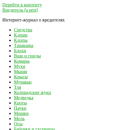
Перейти к контенту
Вредитель [a pest]
Интернет-журнал о вредителях
Средства
Клещи
Клопы
Тараканы
Блохи
Вши и гниды
Комары
Мухи
Мыши
Крысы
Муравьи
Тля
Колорадские жуки
Медведка
Кроты
Пауки
Мошки
Моль
Осы
Бабочки и гусеницы