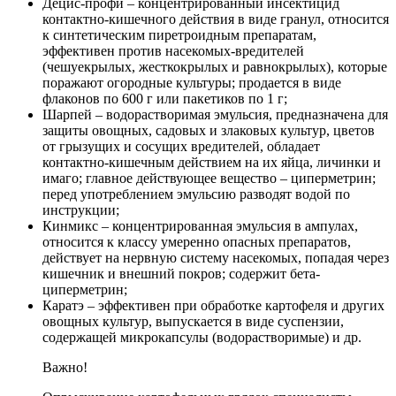
Децис-профи – концентрированный инсектицид
контактно-кишечного действия в виде гранул, относится
к синтетическим пиретроидным препаратам,
эффективен против насекомых-вредителей
(чешуекрылых, жесткокрылых и равнокрылых), которые
поражают огородные культуры; продается в виде
флаконов по 600 г или пакетиков по 1 г;
Шарпей – водорастворимая эмульсия, предназначена для
защиты овощных, садовых и злаковых культур, цветов
от грызущих и сосущих вредителей, обладает
контактно-кишечным действием на их яйца, личинки и
имаго; главное действующее вещество – циперметрин;
перед употреблением эмульсию разводят водой по
инструкции;
Кинмикс – концентрированная эмульсия в ампулах,
относится к классу умеренно опасных препаратов,
действует на нервную систему насекомых, попадая через
кишечник и внешний покров; содержит бета-
циперметрин;
Каратэ – эффективен при обработке картофеля и других
овощных культур, выпускается в виде суспензии,
содержащей микрокапсулы (водорастворимые) и др.
Важно!