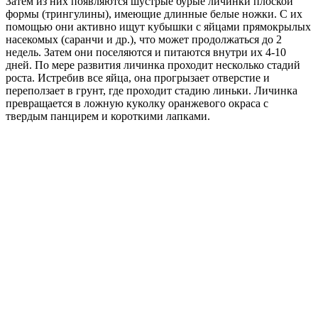
Затем из них появляются шустрые бурые личинки плоской
формы (трингулины), имеющие длинные белые ножки. С их
помощью они активно ищут кубышки с яйцами прямокрылых
насекомых (саранчи и др.), что может продолжаться до 2
недель. Затем они поселяются и питаются внутри их 4-10
дней. По мере развития личинка проходит несколько стадий
роста. Истребив все яйца, она прогрызает отверстие и
переползает в грунт, где проходит стадию линьки. Личинка
превращается в ложную куколку оранжевого окраса с
твердым панцирем и короткими лапками.