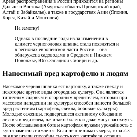
Ареал распространения в России приходится на регионы
Дальнего Востока (Амурская область Приморский край,
Алтай и Забайкалье), а также в государствах Азии (Япония,
Корея, Китай и Монголия).
На заметку!
Однако в последние годы из-за изменений в
климате черноголовая шпанка стала появляться и
в регионах европейской части России – она
обнаружена садоводами в Среднем и Нижнем
Поволжье, Юго-Западной Сибири и др.
Наносимый вред картофелю и людям
Насекомое черная шпанка ест картошку, а также свеклу и
некоторые другие виды огородных культур. Она является
типичным садовым и огородным вредителем, который при
массовом нападении на культуры способен нанести большой
вред растениям (картофель, свекла, бобовые культуры).
Молодые саженцы, подвергшиеся активному объеданию
листвы вредителем, начинают болеть и даже могут засохнуть.
После обгладывания ботвы картофеля жуками урожайность с
куста заметно снижается. Если не принимать меры, то за 2-3
дня вредители способны съесть куст картофеля, оставив