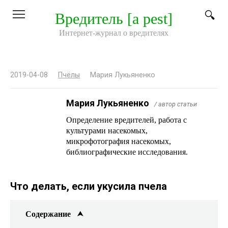
Перейти
Вредитель [a pest]
к
контенту
Интернет-журнал о вредителях
2019-04-08
Пчёлы
Мария Лукьяненко
Мария Лукьяненко
/ автор статьи
Определение вредителей, работа с
культурами насекомых,
микрофотография насекомых,
библиографические исследования.
Что делать, если укусила пчела
Содержание