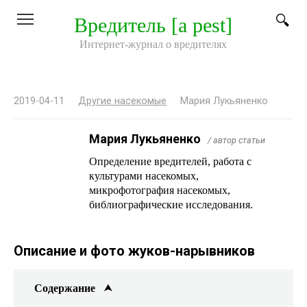
Перейти
Вредитель [a pest]
к
контенту
Интернет-журнал о вредителях
2019-04-11
Другие насекомые
Мария Лукьяненко
Мария Лукьяненко
/ автор статьи
Определение вредителей, работа с
культурами насекомых,
микрофотография насекомых,
библиографические исследования.
Описание и фото жуков-нарывников
Содержание