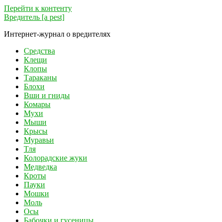
Перейти к контенту
Вредитель [a pest]
Интернет-журнал о вредителях
Средства
Клещи
Клопы
Тараканы
Блохи
Вши и гниды
Комары
Мухи
Мыши
Крысы
Муравьи
Тля
Колорадские жуки
Медведка
Кроты
Пауки
Мошки
Моль
Осы
Бабочки и гусеницы