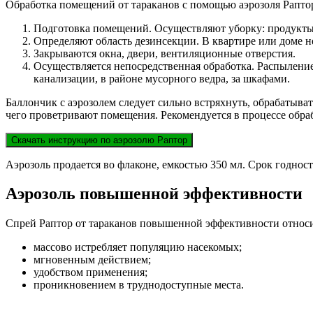
Обработка помещений от тараканов с помощью аэрозоля Раптор
Подготовка помещений. Осуществляют уборку: продукты 
Определяют область дезинсекции. В квартире или доме 
Закрываются окна, двери, вентиляционные отверстия.
Осуществляется непосредственная обработка. Распыление 
канализации, в районе мусорного ведра, за шкафами.
Баллончик с аэрозолем следует сильно встряхнуть, обрабатыват
чего проветривают помещения. Рекомендуется в процессе обра
Скачать инструкцию по аэрозолю Раптор
Аэрозоль продается во флаконе, емкостью 350 мл. Срок годности
Аэрозоль повышенной эффективности
Спрей Раптор от тараканов повышенной эффективности относи
массово истребляет популяцию насекомых;
мгновенным действием;
удобством применения;
проникновением в труднодоступные места.