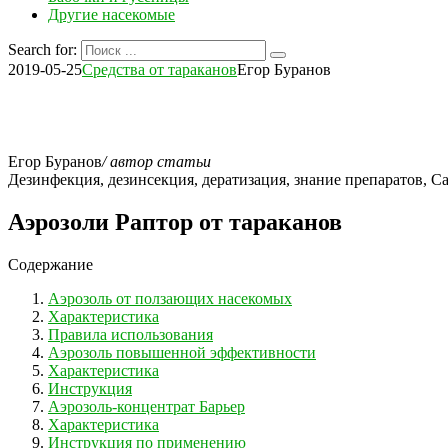
Другие насекомые
Search for:
2019-05-25
Средства от тараканов
Егор Буранов
Егор Буранов
/ автор статьи
Дезинфекция, дезинсекция, дератизация, знание препаратов,
Аэрозоли Раптор от тараканов
Содержание
Аэрозоль от ползающих насекомых
Характеристика
Правила использования
Аэрозоль повышенной эффективности
Характеристика
Инструкция
Аэрозоль-концентрат Барьер
Характеристика
Инструкция по применению