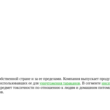
обственной стране и за ее пределами. Компания выпускает про
 использовавших ее для
уничтожения тараканов
. В сегменте
инсе
 предмет токсичности по отношению к людям и домашним питом
ов.