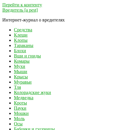
Перейти к контенту
Вредитель [a pest]
Интернет-журнал о вредителях
Средства
Клещи
Клопы
Тараканы
Блохи
Вши и гниды
Комары
Мухи
Мыши
Крысы
Муравьи
Тля
Колорадские жуки
Медведка
Кроты
Пауки
Мошки
Моль
Осы
Бабочки и гусеницы