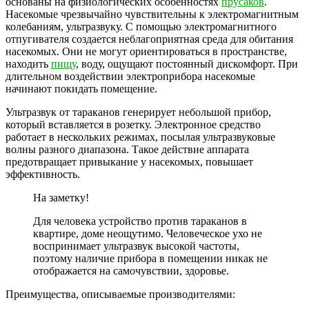
основаны на физиологических особенностях
прусаков
.
Насекомые чрезвычайно чувствительны к электромагнитным
колебаниям, ультразвуку. С помощью электромагнитного
отпугивателя создается неблагоприятная среда для обитания
насекомых. Они не могут ориентироваться в пространстве,
находить
пищу
, воду, ощущают постоянный дискомфорт. При
длительном воздействии электроприбора насекомые
начинают покидать помещение.
Ультразвук от тараканов генерирует небольшой прибор,
который вставляется в розетку. Электронное средство
работает в нескольких режимах, посылая ультразвуковые
волны разного диапазона. Такое действие аппарата
предотвращает привыкание у насекомых, повышает
эффективность.
На заметку!
Для человека устройство против тараканов в
квартире, доме неощутимо. Человеческое ухо не
воспринимает ультразвук высокой частоты,
поэтому наличие прибора в помещении никак не
отображается на самочувствии, здоровье.
Преимущества, описываемые производителями: