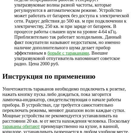
ультразвуковые волны разной частоты, которые
регулируются в автоматическом режиме. Устройство
может работать от батареек без доступа к электрической
сети. Радиус действия до 500 кв. м при подключении к
электричеству, 250 кв. м при заряде от батареек. В
процессе работы слышен шум на уровне 4-64 кГц.
Приблизительно так работает холодильник. Данный
факт покупатели называют недостатком, но именно
наличие дополнительного шума делает прибор
эффективным в
борьбе с тараканами
. Внешне
ультразвуковой отпугиватель напоминает советское
радио. Цена 2000 руб.
Инструкция по применению
Уничтожитель тараканов необходимо подключить к розетке,
нажать кнопку пуска либо дождаться, пока загорится
лампочка-индикатор, свидетельствующая о начале работы
прибора. В устройствах, где требуется самостоятельно
переключать режимы, меняют диапазон волн каждые сутки.
Мощные устройства не рекомендуется устанавливать на
расстоянии 20 кв. м от места нахождения человека. Поскольку
тараканы обитают
преимущественно на кухне, в ванной,
коридоре, устанавливать разрешается в любом удобном месте.