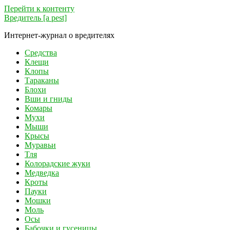
Перейти к контенту
Вредитель [a pest]
Интернет-журнал о вредителях
Средства
Клещи
Клопы
Тараканы
Блохи
Вши и гниды
Комары
Мухи
Мыши
Крысы
Муравьи
Тля
Колорадские жуки
Медведка
Кроты
Пауки
Мошки
Моль
Осы
Бабочки и гусеницы