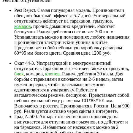
Рейтинг отпугивателей:
Pest Reject. Самая популярная модель. Производители
обещают быстрый эффект за 5-7 дней. Универсальный
отпугиватель действует на тараканов, грызунов,
комаров
, прочих домашних вредителей. Работает
бесшумно. Радиус действия составляет 200 кв. м.
Устанавливать можно в помещениях любого назначения.
Производится электрический убийца в Китае.
Представляет собой небольшую коробочку размером
60*95 мм белого цвета. Средняя цена 1200 руб.
Скат 44-3. Ультразвуковой и электромагнитный
отпугиватель тараканов эффективен также от грызунов,
блох
, комаров,
клопов
. Радиус действия 30 кв. м. Для
борьбы с тараканами включается на 2-6 недель, затем
нужен перерыв, чтобы насекомые не смогли
адаптироваться к ультразвуку. Работает в
автоматическом режиме, бесшумно. Представляет собой
небольшую коробочку размером 101*83*101 мм.
Включается в розетку. Производится в России. Цена 990
руб. Реализуется активно через сайты в интернете.
Град А-500. Аппарат отечественного производства
выпускается для отпугивания грызунов, но действует и
на тараканов. Избавиться от насекомых можно за 2
недели непрерывной работы. Генерирует