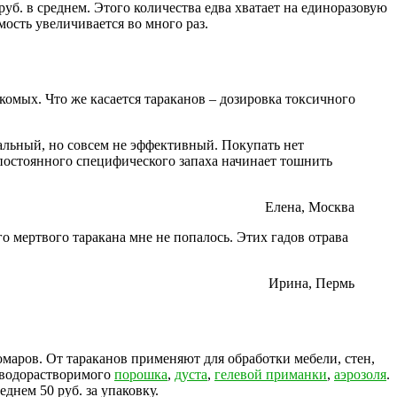
руб. в среднем. Этого количества едва хватает на единоразовую
мость увеличивается во много раз.
омых. Что же касается тараканов – дозировка токсичного
альный, но совсем не эффективный. Покупать нет
постоянного специфического запаха начинает тошнить
Елена, Москва
о мертвого таракана мне не попалось. Этих гадов отрава
Ирина, Пермь
маров. От тараканов применяют для обработки мебели, стен,
 водорастворимого
порошка
,
дуста
,
гелевой приманки
,
аэрозоля
.
реднем 50 руб. за упаковку.