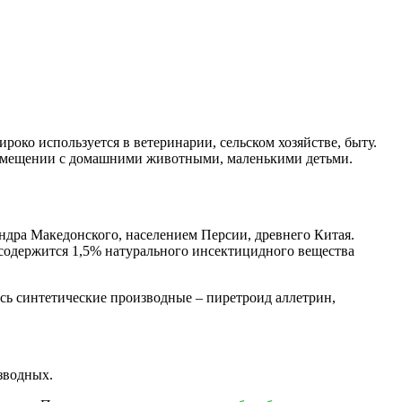
око используется в ветеринарии, сельском хозяйстве, быту.
помещении с домашними животными, маленькими детьми.
дра Македонского, населением Персии, древнего Китая.
 содержится 1,5% натурального инсектицидного вещества
ись синтетические производные – пиретроид аллетрин,
зводных.