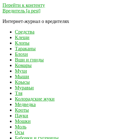
Перейти к контенту
Вредитель [a pest]
Интернет-журнал о вредителях
Средства
Клещи
Клопы
Тараканы
Блохи
Вши и гниды
Комары
Мухи
Мыши
Крысы
Муравьи
Тля
Колорадские жуки
Медведка
Кроты
Пауки
Мошки
Моль
Осы
Бабочки и гусеницы