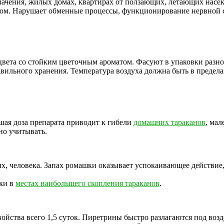
начения, жилых домах, квартирах от ползающих, летающих нас
ом. Нарушает обменные процессы, функционирование нервной с
вета со стойким цветочным ароматом. Фасуют в упаковки разного
авильного хранения. Температура воздуха должна быть в предела
шая доза препарата приводит к гибели
домашних тараканов
, мал
но учитывать.
, человека. Запах ромашки оказывает успокаивающее действие, 
ки в
местах наибольшего скопления тараканов
.
войства всего 1,5 суток. Пиретрины быстро разлагаются под во