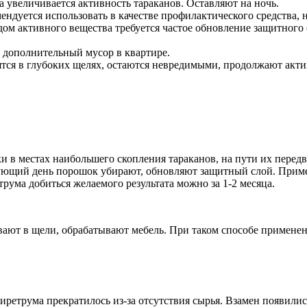
а увеличивается активность тараканов. Оставляют на ночь.
дуется использовать в качестве профилактического средства, н
дом активного вещества требуется частое обновление защитного 
т дополнительный мусор в квартире.
дятся в глубоких щелях, остаются невредимыми, продолжают акт
и в местах наибольшего скопления тараканов, на пути их перед
дующий день порошок убирают, обновляют защитный слой. Приме
рума добиться желаемого результата можно за 1-2 месяца.
вают в щели, обрабатывают мебель. При таком способе применен
ретрума прекратилось из-за отсутствия сырья. Взамен появилис