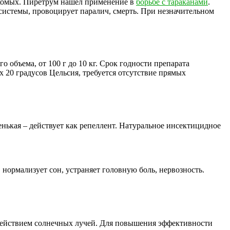
екомых. Пиретрум нашел применение в
борьбе с тараканами
.
истемы, провоцирует паралич, смерть. При незначительном
 объема, от 100 г до 10 кг. Срок годности препарата
х 20 градусов Цельсия, требуется отсутствие прямых
енькая – действует как репеллент. Натуральное инсектицидное
нормализует сон, устраняет головную боль, нервозность.
здействием солнечных лучей. Для повышения эффективности