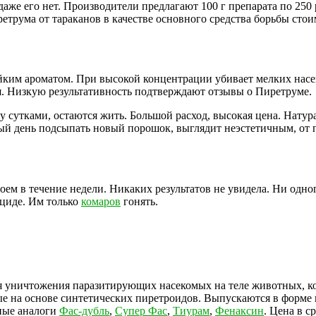
аже его нет. Производители предлагают 100 г препарата по 250 
етрума от тараканов в качестве основного средства борьбы стои
йким ароматом. При высокой концентрации убивает мелких насек
я. Низкую результативность подтверждают отзывы о Пиретруме.
 сутками, остаются жить. Большой расход, высокая цена. Натур
ый день подсыпать новый порошок, выглядит неэстетичным, от 
ем в течение недели. Никаких результатов не увидела. Ни одног
ициде. Им только
комаров
гонять.
ля уничтожения паразитирующих насекомых на теле животных, ко
е на основе синтетических пиретроидов. Выпускаются в форме
вные аналоги
Фас-дубль
,
Супер Фас
,
Тиурам
,
Фенаксин
. Цена в с