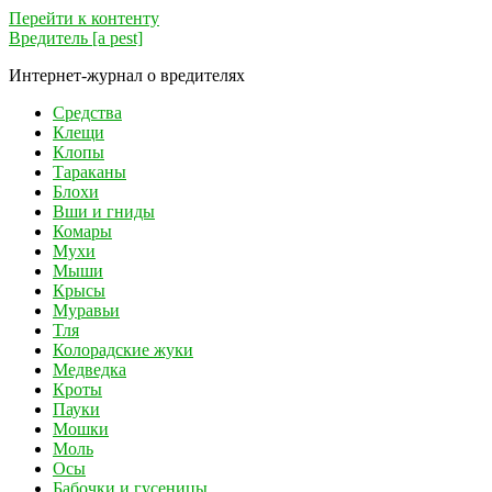
Перейти к контенту
Вредитель [a pest]
Интернет-журнал о вредителях
Средства
Клещи
Клопы
Тараканы
Блохи
Вши и гниды
Комары
Мухи
Мыши
Крысы
Муравьи
Тля
Колорадские жуки
Медведка
Кроты
Пауки
Мошки
Моль
Осы
Бабочки и гусеницы