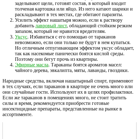
заделывают щели, готовят состав, в который входит
толченая картошка или яйцо. Из него катают шарики и
раскладывают в тех местах, где обитают паразиты.
Усилить эффект нашатыря можно, если к раствору
добавить
лавровый лист
, обладающий стойким резким
запахом, который не нравится вредителям.
Уксус
. Избавиться с его помощью от тараканов
невозможно, если они только не будут в нем купаться.
Но отличным отпугивающим эффектом уксус обладает,
так как насекомые панически боятся кислой среды.
Поэтому они бегут прочь из квартиры.
Эфирные масла
. Тараканы боятся ароматов масел:
чайного дерева, эвкалипта, мяты, лаванды, гвоздики.
Народные средства, включая нашатырный спирт, применяют
в тех случаях, если тараканов в квартире не очень много или
они случайные гости. Используют их в целях профилактики.
Если же тараканов в помещениях много, не стоит тратить
силы и время, рекомендуется приобрести готовые
инсектицидные препараты, представленные на рынке в
ассортименте.