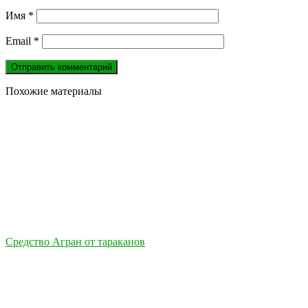
Имя
*
Email
*
Похожие материалы
Средство Агран от тараканов