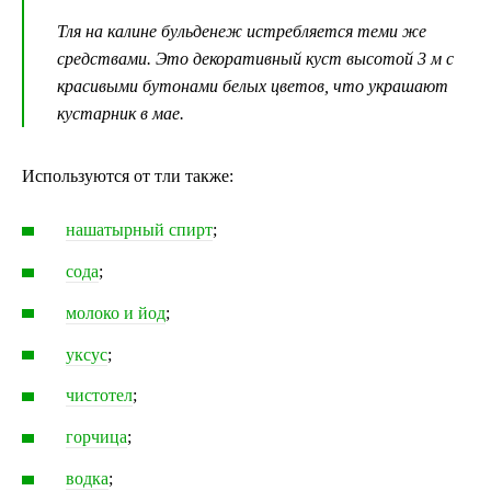
Тля на калине бульденеж истребляется теми же
средствами. Это декоративный куст высотой 3 м с
красивыми бутонами белых цветов, что украшают
кустарник в мае.
Используются от тли также:
нашатырный спирт
;
сода
;
молоко и йод
;
уксус
;
чистотел
;
горчица
;
водка
;