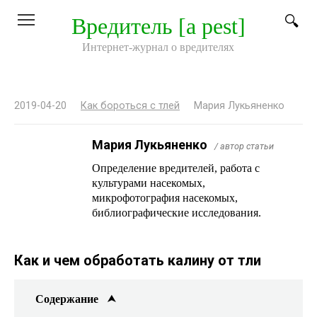
Перейти
Вредитель [a pest]
к
контенту
Интернет-журнал о вредителях
2019-04-20
Как бороться с тлей
Мария Лукьяненко
Мария Лукьяненко
/ автор статьи
Определение вредителей, работа с
культурами насекомых,
микрофотография насекомых,
библиографические исследования.
Как и чем обработать калину от тли
Содержание