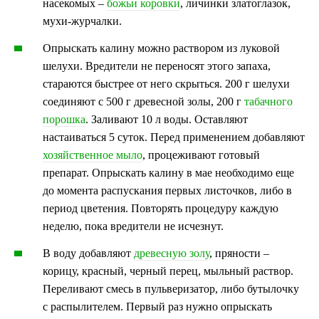
насекомых –
божьи коровки
, личинки златоглазок,
мухи-журчалки.
Опрыскать калину можно раствором из луковой
шелухи. Вредители не переносят этого запаха,
стараются быстрее от него скрыться. 200 г шелухи
соединяют с 500 г древесной золы, 200 г
табачного
порошка
. Заливают 10 л воды. Оставляют
настаиваться 5 суток. Перед применением добавляют
хозяйственное мыло
, процеживают готовый
препарат. Опрыскать калину в мае необходимо еще
до момента распускания первых листочков, либо в
период цветения. Повторять процедуру каждую
неделю, пока вредители не исчезнут.
В воду добавляют
древесную золу
, пряности –
корицу, красный, черный перец, мыльный раствор.
Переливают смесь в пульверизатор, либо бутылочку
с распылителем. Первый раз нужно опрыскать