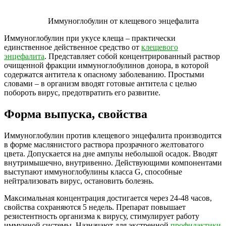
Иммуноглобулин от клещевого энцефалита
Иммуноглобулин при укусе клеща – практически
единственное действенное средство от
клещевого
энцефалита
. Представляет собой концентрированный раствор
очищенной фракции иммуноглобулинов донора, в которой
содержатся антитела к опасному заболеванию. Простыми
словами – в организм вводят готовые антитела с целью
побороть вирус, предотвратить его развитие.
Форма выпуска, свойства
Иммуноглобулин против клещевого энцефалита производится
в форме маслянистого раствора прозрачного желтоватого
цвета. Допускается на дне ампулы небольшой осадок. Вводят
внутримышечно, внутривенно. Действующими компонентами
выступают иммуноглобулины класса G, способные
нейтрализовать вирус, остановить болезнь.
Максимальная концентрация достигается через 24-48 часов,
свойства сохраняются 5 недель. Препарат повышает
резистентность организма к вирусу, стимулирует работу
иммунной системы. Назначают для экстренной
профилактики