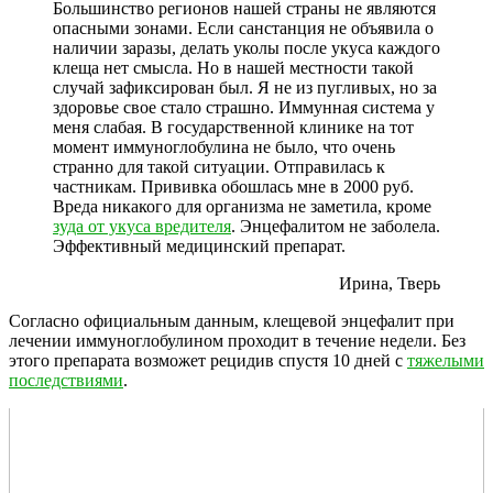
Большинство регионов нашей страны не являются
опасными зонами. Если санстанция не объявила о
наличии заразы, делать уколы после укуса каждого
клеща нет смысла. Но в нашей местности такой
случай зафиксирован был. Я не из пугливых, но за
здоровье свое стало страшно. Иммунная система у
меня слабая. В государственной клинике на тот
момент иммуноглобулина не было, что очень
странно для такой ситуации. Отправилась к
частникам. Прививка обошлась мне в 2000 руб.
Вреда никакого для организма не заметила, кроме
зуда от укуса вредителя
. Энцефалитом не заболела.
Эффективный медицинский препарат.
Ирина, Тверь
Согласно официальным данным, клещевой энцефалит при
лечении иммуноглобулином проходит в течение недели. Без
этого препарата возможет рецидив спустя 10 дней с
тяжелыми
последствиями
.