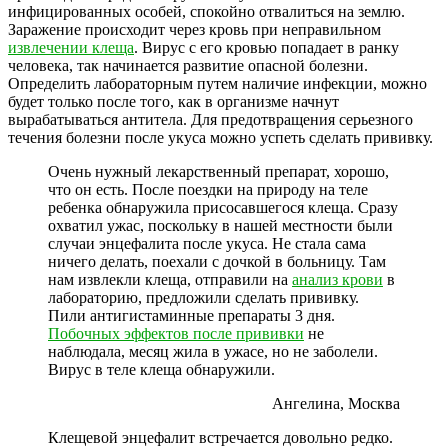
инфицированных особей, спокойно отвалиться на землю.
Заражение происходит через кровь при неправильном
извлечении клеща
. Вирус с его кровью попадает в ранку
человека, так начинается развитие опасной болезни.
Определить лабораторным путем наличие инфекции, можно
будет только после того, как в организме начнут
вырабатываться антитела. Для предотвращения серьезного
течения болезни после укуса можно успеть сделать прививку.
Очень нужный лекарственный препарат, хорошо,
что он есть. После поездки на природу на теле
ребенка обнаружила присосавшегося клеща. Сразу
охватил ужас, поскольку в нашей местности были
случаи энцефалита после укуса. Не стала сама
ничего делать, поехали с дочкой в больницу. Там
нам извлекли клеща, отправили на
анализ крови
в
лабораторию, предложили сделать прививку.
Пили антигистаминные препараты 3 дня.
Побочных эффектов после прививки
не
наблюдала, месяц жила в ужасе, но не заболели.
Вирус в теле клеща обнаружили.
Ангелина, Москва
Клещевой энцефалит встречается довольно редко.