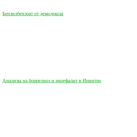
Бензилбензоат от демодекоза
Анализы на боррелиоз и энцефалит в Инвитро