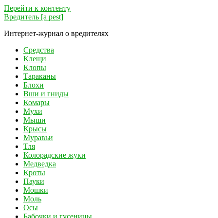
Перейти к контенту
Вредитель [a pest]
Интернет-журнал о вредителях
Средства
Клещи
Клопы
Тараканы
Блохи
Вши и гниды
Комары
Мухи
Мыши
Крысы
Муравьи
Тля
Колорадские жуки
Медведка
Кроты
Пауки
Мошки
Моль
Осы
Бабочки и гусеницы