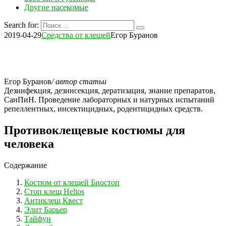
Другие насекомые
Search for:
2019-04-29
Средства от клещей
Егор Буранов
Егор Буранов
/ автор статьи
Дезинфекция, дезинсекция, дератизация, знание препаратов,
СанПиН. Проведение лабораторных и натурных испытаний
репеллентных, инсектицидных, родентицидных средств.
Противоклещевые костюмы для
человека
Содержание
Костюм от клещей Биостоп
Стоп клещ Helios
Антиклещ Квест
Элит Барьер
Тайфун