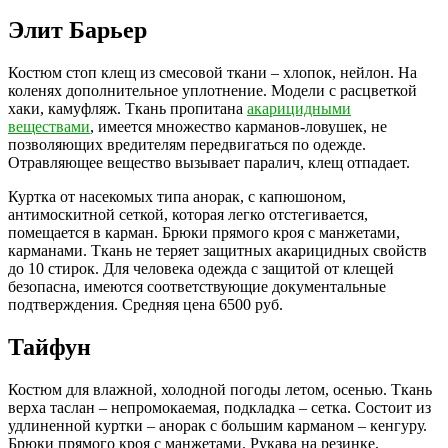
Элит Барьер
Костюм стоп клещ из смесовой ткани – хлопок, нейлон. На
коленях дополнительное уплотнение. Модели с расцветкой
хаки, камуфляж. Ткань пропитана
акарицидными
веществами
, имеется множество карманов-ловушек, не
позволяющих вредителям передвигаться по одежде.
Отравляющее вещество вызывает паралич, клещ отпадает.
Куртка от насекомых типа анорак, с капюшоном,
антимоскитной сеткой, которая легко отстегивается,
помещается в карман. Брюки прямого кроя с манжетами,
карманами. Ткань не теряет защитных акарицидных свойств
до 10 стирок. Для человека одежда с защитой от клещей
безопасна, имеются соответствующие документальные
подтверждения. Средняя цена 6500 руб.
Тайфун
Костюм для влажной, холодной погоды летом, осенью. Ткань
верха таслан – непромокаемая, подкладка – сетка. Состоит из
удлиненной куртки – анорак с большим карманом – кенгуру.
Брюки прямого кроя с манжетами. Рукава на резинке,