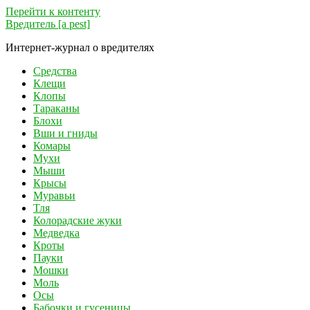
Перейти к контенту
Вредитель [a pest]
Интернет-журнал о вредителях
Средства
Клещи
Клопы
Тараканы
Блохи
Вши и гниды
Комары
Мухи
Мыши
Крысы
Муравьи
Тля
Колорадские жуки
Медведка
Кроты
Пауки
Мошки
Моль
Осы
Бабочки и гусеницы