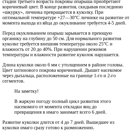
стадии третьего возраста покровы опарыша приобретают
коричневый цвет. В конце развития, скидывая последнюю
«шкурку», личинка превращается в куколку. При
оптимальной температуре +27—30°С личинке на развитие от
момента выхода из яйца до окукливание требуется 4-5 дней.
Перед окукливанием опарыш зарывается в преющую
органику на глубину до 50 см. Для нормального развития
куколке требуется внешняя температура около 25°С и
влажность от 20 до 40%. При нарушении режимов
температуры и влажности развитие куколок нарушается.
Длина куколки около 6 мм с утолщением в районе головы.
Цвет хитинового покрова коричневый. Дышит насекомое
через дыхальца, расположенные на границе 1-го и 2-го
сегментов.
На заметку!
В жаркую погоду полный цикл развития этого
насекомого от момента откладки яиц до
превращения в имаго занимает всего 6 дней.
Развитие куколки длится от 4 до 7 дней. Вышедшее из
куколки имаго сразу готово к размножению.