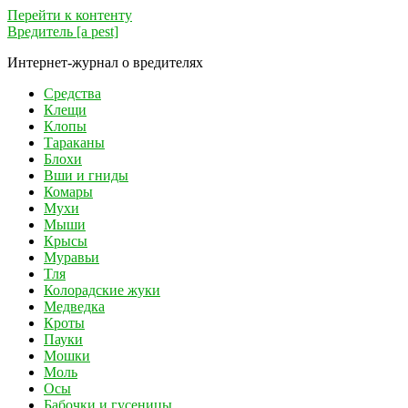
Перейти к контенту
Вредитель [a pest]
Интернет-журнал о вредителях
Средства
Клещи
Клопы
Тараканы
Блохи
Вши и гниды
Комары
Мухи
Мыши
Крысы
Муравьи
Тля
Колорадские жуки
Медведка
Кроты
Пауки
Мошки
Моль
Осы
Бабочки и гусеницы