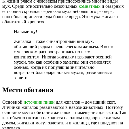
К жизни рядом с человеком приспособились многие виды
мух. Среди относительно безобидных
комнатных
и базарных
есть одна скромная серенькая муха небольшого размера,
способная принести куда больше вреда. Это муха жигалка –
облигатный кровосос.
На заметку!
Жигалка – тоже синантропный вид мух,
обитающий рядом с человеческим жильем. Вместе
с человеком распространилась по всем
континентам. Иногда жигалку называют осенней
мухой, так как особенно заметны они становятся
осенью, когда их популяция значительно
возрастает благодаря новым мухам, развившимся
за лето.
Места обитания
Основной
источник пищи
для жигалок – домашний скот.
Личинки жигалок развиваются в навозе животных. Поэтому
основное место обитания жигалок – помещения для скота. Так
как обычно скотина находится на одном подворье с жилым
домом, жигалки могут залетать и в жилища, где нападают на
человека.