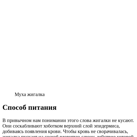
Муха жигалка
Способ питания
В привычном нам понимании этого слова жигалки не кусают.
Они соскабливают хоботком верхний слой эпидермиса,
добиваясь появления крови. Чтобы кровь не сворачивалась,
жигалка пускает на соскоб ядовитую слюну, действие которой