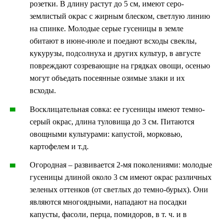
розетки. В длину растут до 5 см, имеют серо-
землистый окрас с жирным блеском, светлую линию
на спинке. Молодые серые гусеницы в земле
обитают в июне-июле и поедают всходы свеклы,
кукурузы, подсолнуха и других культур, в августе
повреждают созревающие на грядках овощи, осенью
могут объедать посеянные озимые злаки и их
всходы.
Восклицательная совка: ее гусеницы имеют темно-
серый окрас, длина туловища до 3 см. Питаются
овощными культурами: капустой, морковью,
картофелем и т.д.
Огородная – развивается 2-мя поколениями: молодые
гусеницы длиной около 3 см имеют окрас различных
зеленых оттенков (от светлых до темно-бурых). Они
являются многоядными, нападают на посадки
капусты, фасоли, перца, помидоров, в т. ч. и в