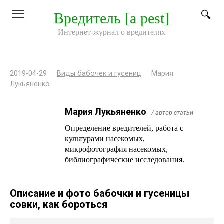
Перейти
Вредитель [a pest]
к
контенту
Интернет-журнал о вредителях
2019-04-29
Виды бабочек и гусениц
Мария
Лукьяненко
Мария Лукьяненко
/ автор статьи
Определение вредителей, работа с
культурами насекомых,
микрофотография насекомых,
библиографические исследования.
Описание и фото бабочки и гусеницы
совки, как бороться