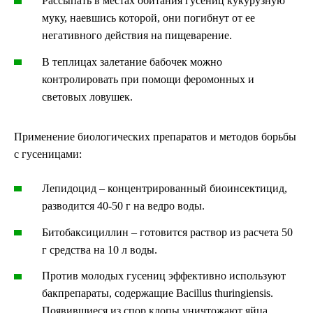
Рассыпать в местах обитания гусениц кукурузную
муку, наевшись которой, они погибнут от ее
негативного действия на пищеварение.
В теплицах залетание бабочек можно
контролировать при помощи феромонных и
световых ловушек.
Применение биологических препаратов и методов борьбы
с гусеницами:
Лепидоцид – концентрированный биоинсектицид,
разводится 40-50 г на ведро воды.
Битобаксициллин – готовится раствор из расчета 50
г средства на 10 л воды.
Против молодых гусениц эффективно используют
бакпрепараты, содержащие Bacillus thuringiensis.
Появившиеся из спор клопы уничтожают яйца,