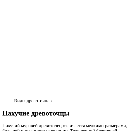
Виды древоточцев
Пахучие древоточцы
Пахучий муравей древоточец отличается мелкими размерами,
большой численностью колонии. Тело черной блестящей