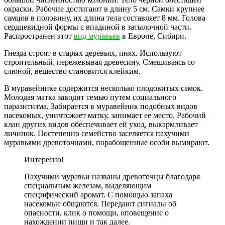
окраски. Рабочие достигают в длину 5 см. Самки крупнее
самцов в половину, их длина тела составляет 8 мм. Голова
сердцевидной формы с впадиной в затылочной части.
Распространен этот
вид муравьев
в Европе, Сибири.
Гнезда строят в старых деревьях, пнях. Используют
строительный, пережевывая древесину. Смешиваясь со
слюной, вещество становится клейким.
В муравейнике содержится несколько плодовитых самок.
Молодая матка заводит семью путем социального
паразитизма. Забирается в муравейник подобных видов
насекомых, уничтожает матку, занимает ее место. Рабочий
клан других видов обеспечивает ей уход, выкармливает
личинок. Постепенно семейство заселяется пахучими
муравьями древоточцами, порабощенные особи вымирают.
Интересно!
Пахучими муравьи названы древоточцы благодаря
специальным железам, выделяющим
специфический аромат. С помощью запаха
насекомые общаются. Передают сигналы об
опасности, клик о помощи, оповещение о
нахождении пищи и так далее.