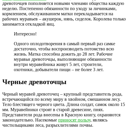
древоточцев пополняется новыми членами общества каждую
неделю. Постепенно обязанности по уходу за личинками,
кормлением, обслуживанием матки перекладывается на
рабочих муравьев – акушерок, нянь, сиделок. Королева только
занимается откладкой яиц.
Интересно!
Одного оплодотворения в самый первый раз самке
достаточно, чтобы воспроизводить потомство всю
жизнь. Матка способна дожить до 28 лет. Рабочие
муравьи древоточцы, выполняющие обязанности
внутри муравейника живут 5 лет, строители,
охотники, добыватели пищи – не более 3 лет.
Черные древоточцы
Черный муравей древоточец – крупный представитель рода,
встречающийся по всему миру в хвойном, смешанном лесу.
Тело блестящего черного цвета. Длина солдат, самок около 15
мм. Муравейники строят в старой древесине, пнях.
Представители рода внесены в Красную книгу, охраняются
законодательно. Насекомые
приносят пользу
, являясь
чистильщиками леса, разрыхлителями почвы.