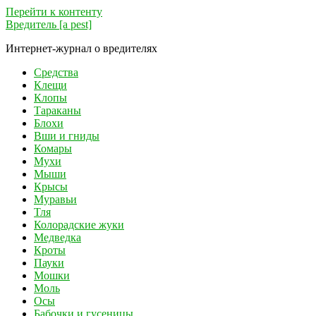
Перейти к контенту
Вредитель [a pest]
Интернет-журнал о вредителях
Средства
Клещи
Клопы
Тараканы
Блохи
Вши и гниды
Комары
Мухи
Мыши
Крысы
Муравьи
Тля
Колорадские жуки
Медведка
Кроты
Пауки
Мошки
Моль
Осы
Бабочки и гусеницы