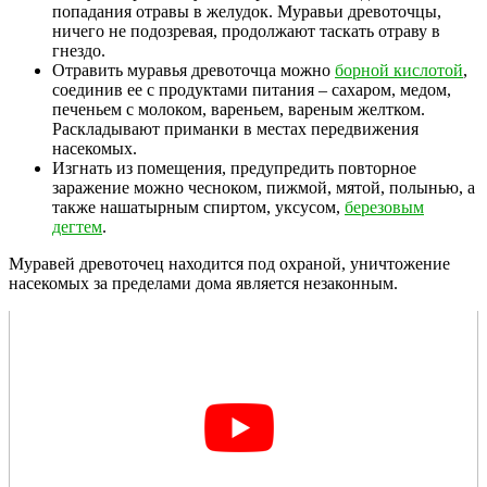
попадания отравы в желудок. Муравьи древоточцы,
ничего не подозревая, продолжают таскать отраву в
гнездо.
Отравить муравья древоточца можно
борной кислотой
,
соединив ее с продуктами питания – сахаром, медом,
печеньем с молоком, вареньем, вареным желтком.
Раскладывают приманки в местах передвижения
насекомых.
Изгнать из помещения, предупредить повторное
заражение можно чесноком, пижмой, мятой, полынью, а
также нашатырным спиртом, уксусом,
березовым
дегтем
.
Муравей древоточец находится под охраной, уничтожение
насекомых за пределами дома является незаконным.