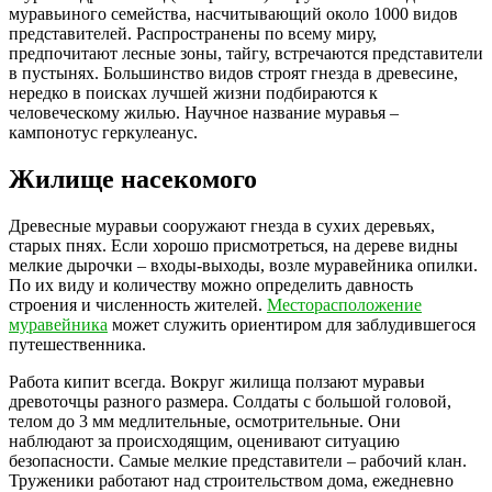
муравьиного семейства, насчитывающий около 1000 видов
представителей. Распространены по всему миру,
предпочитают лесные зоны, тайгу, встречаются представители
в пустынях. Большинство видов строят гнезда в древесине,
нередко в поисках лучшей жизни подбираются к
человеческому жилью. Научное название муравья –
кампонотус геркулеанус.
Жилище насекомого
Древесные муравьи сооружают гнезда в сухих деревьях,
старых пнях. Если хорошо присмотреться, на дереве видны
мелкие дырочки – входы-выходы, возле муравейника опилки.
По их виду и количеству можно определить давность
строения и численность жителей.
Месторасположение
муравейника
может служить ориентиром для заблудившегося
путешественника.
Работа кипит всегда. Вокруг жилища ползают муравьи
древоточцы разного размера. Солдаты с большой головой,
телом до 3 мм медлительные, осмотрительные. Они
наблюдают за происходящим, оценивают ситуацию
безопасности. Самые мелкие представители – рабочий клан.
Труженики работают над строительством дома, ежедневно