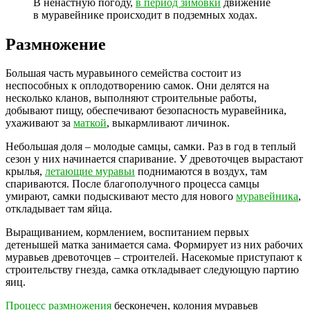
В ненастную погоду,
в период зимовки
движение
в муравейнике происходит в подземных ходах.
Размножение
Большая часть муравьиного семейства состоит из
неспособных к оплодотворению самок. Они делятся на
несколько кланов, выполняют строительные работы,
добывают пищу, обеспечивают безопасность муравейника,
ухаживают за
маткой
, выкармливают личинок.
Небольшая доля – молодые самцы, самки. Раз в год в теплый
сезон у них начинается спаривание. У древоточцев вырастают
крылья,
летающие муравьи
поднимаются в воздух, там
спариваются. После благополучного процесса самцы
умирают, самки подыскивают место для нового
муравейника
,
откладывает там яйца.
Выращиванием, кормлением, воспитанием первых
детенышей матка занимается сама. Формирует из них рабочих
муравьев древоточцев – строителей. Насекомые приступают к
строительству гнезда, самка откладывает следующую партию
яиц.
Процесс размножения
бесконечен, колония муравьев