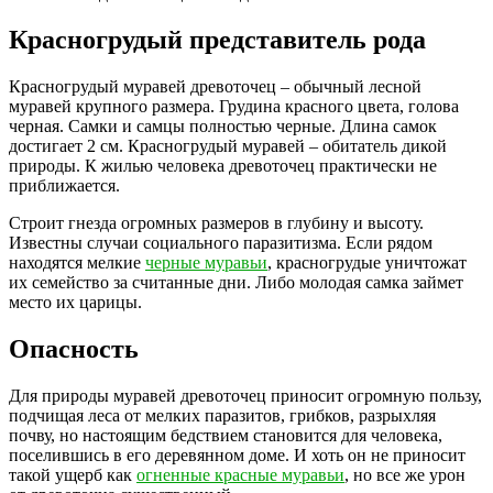
Красногрудый представитель рода
Красногрудый муравей древоточец – обычный лесной
муравей крупного размера. Грудина красного цвета, голова
черная. Самки и самцы полностью черные. Длина самок
достигает 2 см. Красногрудый муравей – обитатель дикой
природы. К жилью человека древоточец практически не
приближается.
Строит гнезда огромных размеров в глубину и высоту.
Известны случаи социального паразитизма. Если рядом
находятся мелкие
черные муравьи
, красногрудые уничтожат
их семейство за считанные дни. Либо молодая самка займет
место их царицы.
Опасность
Для природы муравей древоточец приносит огромную пользу,
подчищая леса от мелких паразитов, грибков, разрыхляя
почву, но настоящим бедствием становится для человека,
поселившись в его деревянном доме. И хоть он не приносит
такой ущерб как
огненные красные муравьи
, но все же урон