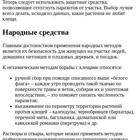
Теперь следует использовать защитные средства,
позволяющие отпугнуть паразитов от участка. Выбор лучше
всего делать, исходя из данных, какие растения не любят
клещи.
Народные средства
Главным достоинством применения народных методов
является их безопасность для живущих на участке людей,
домашних питомцев и плодовых деревьев, и посадок.
К нехимическим методам борьбы с клещами относятся:
ручной сбор при помощи описанного выше «белого
флага» – каждое утро проводить такой тканью по
поверхности травы и веток, собирая их и уничтожая
впоследствии, – это поможет снизить численность
паразитов;
высаживание по периметру территории растений
против клещей – календулы, чернобривцев (бархатцы),
перечной мяты, багульника, далматинской или
кавказской ромашки (пиретрума) и др.
Растворы и отвары, которые можно применять методом
разбрызгивания пульверизатором по территории садового