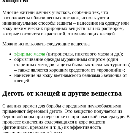
Многие жители дачных участков, особенно тех, что
расположены вблизи лесных посадок, используют и
индивидуальные способы защиты – нанесение на одежду или
кожу нехимических природных веществ или их раствором,
которые готовятся из растений, отпугивающих клещей.
Можно использовать следующие вещества
эфирные масла
(цитронеллы, пихтового масла и др.);
обрызгивание одежды муравьиным спиртом (один
старинных методов защиты бывалых таежных туристов)
– также является хорошим средством от «кровопийц»;
нанесение на кожу вьетнамского бальзама Звездочка от
клещей.
Деготь от клещей и другие вещества
С давних времен для борьбы с вредными паукообразными
применяют березовый деготь. Это вещество получается из
березовой коры при перегонке ее при высокой температуре. В
процессе окисления содержащихся в коре веществ
(фитонциды, крезолам и т. д.) их эффективность
увеличивается почти в 2 раза.