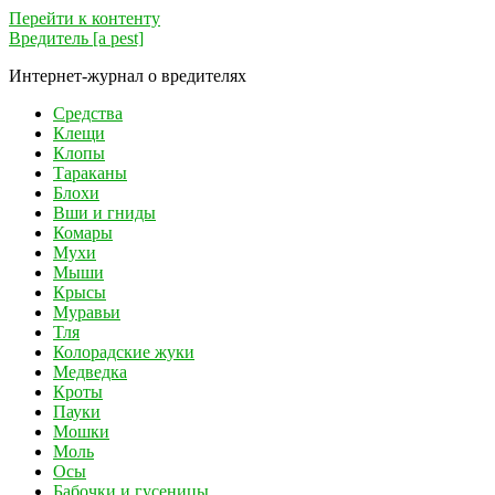
Перейти к контенту
Вредитель [a pest]
Интернет-журнал о вредителях
Средства
Клещи
Клопы
Тараканы
Блохи
Вши и гниды
Комары
Мухи
Мыши
Крысы
Муравьи
Тля
Колорадские жуки
Медведка
Кроты
Пауки
Мошки
Моль
Осы
Бабочки и гусеницы