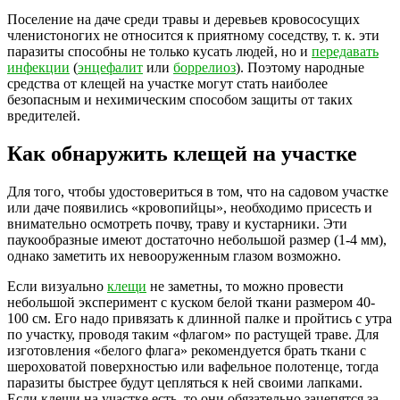
Поселение на даче среди травы и деревьев кровососущих
членистоногих не относится к приятному соседству, т. к. эти
паразиты способны не только кусать людей, но и
передавать
инфекции
(
энцефалит
или
боррелиоз
). Поэтому народные
средства от клещей на участке могут стать наиболее
безопасным и нехимическим способом защиты от таких
вредителей.
Как обнаружить клещей на участке
Для того, чтобы удостовериться в том, что на садовом участке
или даче появились «кровопийцы», необходимо присесть и
внимательно осмотреть почву, траву и кустарники. Эти
паукообразные имеют достаточно небольшой размер (1-4 мм),
однако заметить их невооруженным глазом возможно.
Если визуально
клещи
не заметны, то можно провести
небольшой эксперимент с куском белой ткани размером 40-
100 см. Его надо привязать к длинной палке и пройтись с утра
по участку, проводя таким «флагом» по растущей траве. Для
изготовления «белого флага» рекомендуется брать ткани с
шероховатой поверхностью или вафельное полотенце, тогда
паразиты быстрее будут цепляться к ней своими лапками.
Если клещи на участке есть, то они обязательно зацепятся за