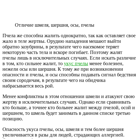
Отличие шмеля, шершня, осы, пчелы
Пчела же способна жалить однократно, так как оставляет свое
жало в теле жертвы. Орудию нападения мешают выйти
обратно зазубрины, в результате чего насекомое теряет
некоторую часть тела и вскоре погибает. Поэтому жалят
пчелы лишь в исключительных случаях. Если искать различие
в том, кто сильнее жалит, то
укус пчелы
менее болезнен,
нежели осы или шершня. К тому же при возникновении
опасности и пчелы, и осы способны подавать сигнал бедствия
своим сородичам, в результате чего на обидчика
набрасывается весь рой.
Менее конфликтны в этом отношении шмели и атакуют свою
жертву в исключительных случаях. Однако если сравнивать
кто больше, а точнее кто больнее жалит между пчелой, осой и
шершнем, то шмель будет занимать в данном списке третью
позицию.
Опасность укуса пчелы, осы, шмеля и тем более шершня
увеличивается в разы для людей, страдающих аллергией.