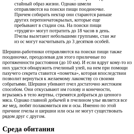
стайный образ жизни. Однако шмели
отправляются на поиски пищи поодиночке.
Причем собирать нектар они стараются раньше
других перепончатокрылых, которые еще
пребывают в стадии сна. На поиски пищи
«трудяги» могут потратить до 18 часов в день.
Пчелы вылетают небольшими группами, стаи же
из ос могут насчитывать до 3 десятков особей.
Шершни-работники отправляются на поиски пищи также
поодиночке, преодолевая для этого приличные по
протяженности расстояния (до 10 км). И если вдруг кому-то из
них удастся обнаружить пчелиный улей, на нем при помощи
пахучего секрета ставится «пометка», которая впоследствии
позволит вернуться к желаемому лакомству со своими
собратьями. Шершни убивают пчел достаточно жестоким
способом. Они откусывают им голову и конечности,
вгрызаясь в тело жертвы, стремятся добраться до ценного
мяса. Однако главной добычей в пчелином улье является все
же мед, любят полакомиться им и осы. Именно по этой
причине пчелы и шершни или осы не могут существовать
рядом друг с другом.
Среда обитания