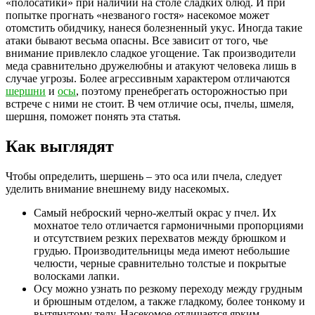
«полосатики» при наличии на столе сладких блюд. И при
попытке прогнать «незваного гостя» насекомое может
отомстить обидчику, нанеся болезненный укус. Иногда такие
атаки бывают весьма опасны. Все зависит от того, чье
внимание привлекло сладкое угощение. Так производители
меда сравнительно дружелюбны и атакуют человека лишь в
случае угрозы. Более агрессивным характером отличаются
шершни
и
осы
, поэтому пренебрегать осторожностью при
встрече с ними не стоит. В чем отличие осы, пчелы, шмеля,
шершня, поможет понять эта статья.
Как выглядят
Чтобы определить, шершень – это оса или пчела, следует
уделить внимание внешнему виду насекомых.
Самый неброский черно-желтый окрас у пчел. Их
мохнатое тело отличается гармоничными пропорциями
и отсутствием резких перехватов между брюшком и
грудью. Производительницы меда имеют небольшие
челюсти, черные сравнительно толстые и покрытые
волосками лапки.
Осу можно узнать по резкому переходу между грудным
и брюшным отделом, а также гладкому, более тонкому и
вытянутому телу. Насекомое отличается ярким