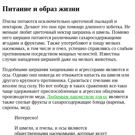
Питание и образ жизни
Пчелы питаются исключительно цветочной пыльцой и
нектаром. Делают это они при помощи длинного хоботка. Не
меньше любят цветочный нектар шершень и шмель. Помимо
него шершни питаются различными сахаросодержащими
ягодами и фруктами. Также употребляют в пищу мелких
насекомых, в том числе и пчел, успешно справляясь со слабым
противником посредством мощных челюстей. Известны
случаи нападения шершней даже на мелких животных.
Подобными шершням хищниками и агрессорами являются и
осы. Однако они никогда не отважатся напасть на шмеля или
другого крупного противника. Сразиться с пчелами им
вполне под силу. Но вот победу в таких сражениях все-таки
чаще одерживают приспособленные к агрессии обидчиков
производители меда.
Любимым лакомством для ос
являются
также спелые фрукты и сахаросодержащие блюда (варенья,
сиропы, мед).
Интересно!
И шмели, и пчелы, и осы являются
общественными насекомыми, которые ведут