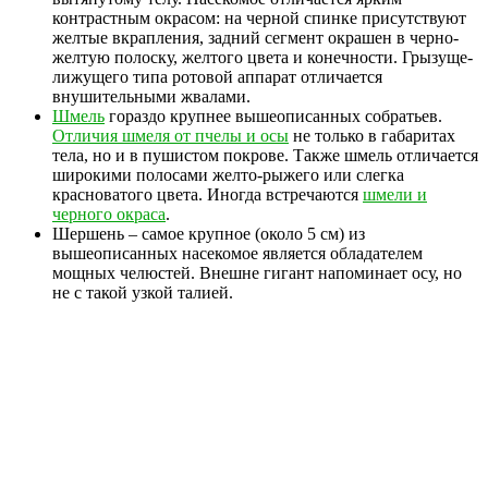
контрастным окрасом: на черной спинке присутствуют
желтые вкрапления, задний сегмент окрашен в черно-
желтую полоску, желтого цвета и конечности. Грызуще-
лижущего типа ротовой аппарат отличается
внушительными жвалами.
Шмель
гораздо крупнее вышеописанных собратьев.
Отличия шмеля от пчелы и осы
не только в габаритах
тела, но и в пушистом покрове. Также шмель отличается
широкими полосами желто-рыжего или слегка
красноватого цвета. Иногда встречаются
шмели и
черного окраса
.
Шершень – самое крупное (около 5 см) из
вышеописанных насекомое является обладателем
мощных челюстей. Внешне гигант напоминает осу, но
не с такой узкой талией.