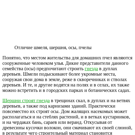
Отличие шмеля, шершня, осы, пчелы
Понятно, что местом жительства для домашних пчел являются
сооруженные человеком улья. Дикие представители данного
семейства (осы) предпочитают строить
гнезда
в дуплах
деревьев. Шмели подыскивают более укромные места,
сооружая свои дома в земле, реже в скворечниках и стволах
деревьев. И те, и другие водятся на полях и в селах, их также
можно встретить и в городских парках и ботанических садах.
Шершни строят гнезда
в трещинах скал, в дуплах и на ветвях
деревьев, а также под карнизами зданий. Практически
повсеместно их строят осы. Дом жалящих насекомых может
располагаться и на стеблях растений, и в ветках кустарников,
и на чердаках бань, сараев или веранд. Откусывая от
древесины кусочки волокон, они смачивают их своей слюной,
в результате чего строительный материал становится