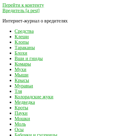
Перейти к контенту
Вредитель [a pest]
Интернет-журнал о вредителях
Средства
Клещи
Клопы
Тараканы
Блохи
Вши и гниды
Комары
Мухи
Мыши
Крысы
Муравьи
Тля
Колорадские жуки
Медведка
Кроты
Пауки
Мошки
Моль
Осы
Бабочки и гусеницы