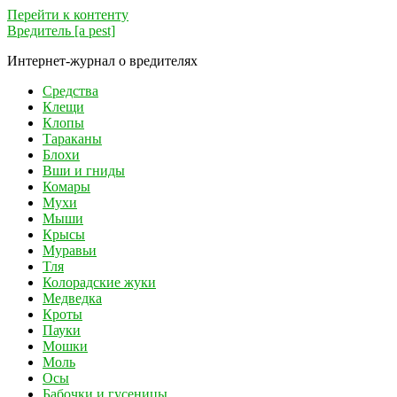
Перейти к контенту
Вредитель [a pest]
Интернет-журнал о вредителях
Средства
Клещи
Клопы
Тараканы
Блохи
Вши и гниды
Комары
Мухи
Мыши
Крысы
Муравьи
Тля
Колорадские жуки
Медведка
Кроты
Пауки
Мошки
Моль
Осы
Бабочки и гусеницы