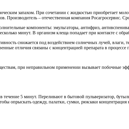
ическим запахом. При сочетании с жидкостью приобретает моло
ов. Производитель – отечественная компания Росагросервис. Сро
лнительные компоненты: эмульгаторы, антифриз, антивспенива
несколько минут. В организм клеща попадает при контакте с обр
тивность снижается под воздействием солнечных лучей, влаги,
венные отличия связаны с концентрацией препарата в процессе 
ществам, при неправильном применении вызывает побочные эффе
в течение 5 минут. Переливают в бытовой пульверизатор, бутыл
Чтобы опрыскать одежду, палатки, сумки, рюкзаки концентрация н