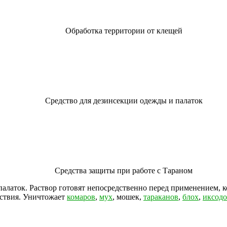
Обработка территории от клещей
Средство для дезинсекции одежды и палаток
Средства защиты при работе с Тараном
 палаток. Раствор готовят непосредственно перед применением, 
йствия. Уничтожает
комаров
,
мух
, мошек,
тараканов
,
блох
,
иксод