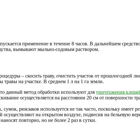
пускается применение в течение 8 часов. В дальнейшем средство
едства, вымывают мыльно-содовым раствором.
оцедуры – скосить траву, очистить участок от прошлогодней ли
 травы на участке. В среднем 1 л на 1 га земли.
сто данный метод обработки используют для
уничтожения клеще
ивание осуществляется на расстоянии 20 см от поверхности тра
, сумок, рюкзаков используется не так часто, поскольку имеет
й осуществляют на открытом воздухе, подвесив на бельевую вер
аносят повторно, но не более 2 раз в сутки.