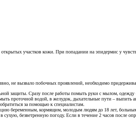
и открытых участков кожи. При попадании на эпидермис у чувс
вно, не вызвало побочных проявлений, необходимо придержива
ьной защиты. Сразу после работы помыть руки с мылом, одежду б
мыть проточной водой, в желудок, дыхательные пути – выпить ак
 обратиться за помощью к специалистам.
екцию беременным, кормящим, молодым людям до 18 лет, больным
в сухую, безветренную погоду. Если в течение 2 часов после о