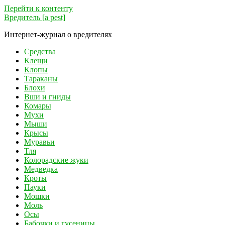
Перейти к контенту
Вредитель [a pest]
Интернет-журнал о вредителях
Средства
Клещи
Клопы
Тараканы
Блохи
Вши и гниды
Комары
Мухи
Мыши
Крысы
Муравьи
Тля
Колорадские жуки
Медведка
Кроты
Пауки
Мошки
Моль
Осы
Бабочки и гусеницы